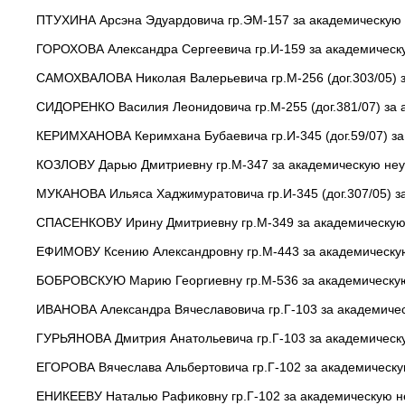
ПТУХИНА Арсэна Эдуардовича гр.ЭМ-157 за академическую н
ГОРОХОВА Александра Сергеевича гр.И-159 за академическу
САМОХВАЛОВА Николая Валерьевича гр.М-256 (дог.303/05) з
СИДОРЕНКО Василия Леонидовича гр.М-255 (дог.381/07) за а
КЕРИМХАНОВА Керимхана Бубаевича гр.И-345 (дог.59/07) за
КОЗЛОВУ Дарью Дмитриевну гр.М-347 за академическую неус
МУКАНОВА Ильяса Хаджимуратовича гр.И-345 (дог.307/05) за
СПАСЕНКОВУ Ирину Дмитриевну гр.М-349 за академическую 
ЕФИМОВУ Ксению Александровну гр.М-443 за академическую
БОБРОВСКУЮ Марию Георгиевну гр.М-536 за академическую 
ИВАНОВА Александра Вячеславовича гр.Г-103 за академичес
ГУРЬЯНОВА Дмитрия Анатольевича гр.Г-103 за академическу
ЕГОРОВА Вячеслава Альбертовича гр.Г-102 за академическу
ЕНИКЕЕВУ Наталью Рафиковну гр.Г-102 за академическую не