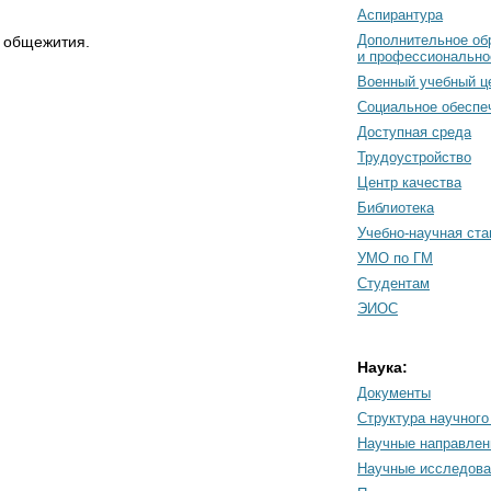
Аспирантура
Дополнительное об
з общежития.
и профессионально
Военный учебный ц
Социальное обеспе
Доступная среда
Трудоустройство
Центр качества
Библиотека
Учебно-научная ст
УМО по ГМ
Студентам
ЭИОС
Наука:
Документы
Cтруктура научного
Научные направлен
Научные исследова