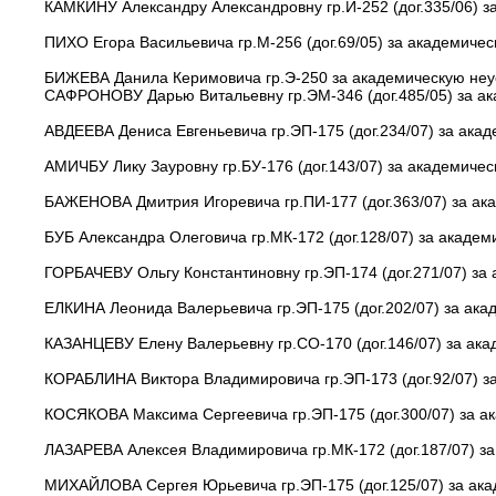
КАМКИНУ Александру Александровну гр.И-252 (дог.335/06) з
ПИХО Егора Васильевича гр.М-256 (дог.69/05) за академичес
БИЖЕВА Данила Керимовича гр.Э-250 за академическую неус
САФРОНОВУ Дарью Витальевну гр.ЭМ-346 (дог.485/05) за ак
АВДЕЕВА Дениса Евгеньевича гр.ЭП-175 (дог.234/07) за ака
АМИЧБУ Лику Зауровну гр.БУ-176 (дог.143/07) за академичес
БАЖЕНОВА Дмитрия Игоревича гр.ПИ-177 (дог.363/07) за ака
БУБ Александра Олеговича гр.МК-172 (дог.128/07) за академ
ГОРБАЧЕВУ Ольгу Константиновну гр.ЭП-174 (дог.271/07) за 
ЕЛКИНА Леонида Валерьевича гр.ЭП-175 (дог.202/07) за ака
КАЗАНЦЕВУ Елену Валерьевну гр.СО-170 (дог.146/07) за ака
КОРАБЛИНА Виктора Владимировича гр.ЭП-173 (дог.92/07) за
КОСЯКОВА Максима Сергеевича гр.ЭП-175 (дог.300/07) за ак
ЛАЗАРЕВА Алексея Владимировича гр.МК-172 (дог.187/07) за
МИХАЙЛОВА Сергея Юрьевича гр.ЭП-175 (дог.125/07) за ака