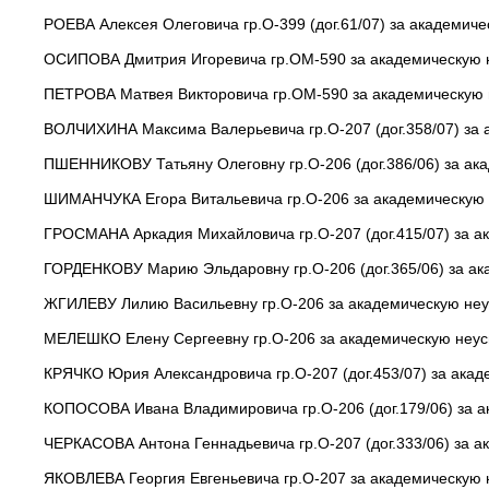
РОЕВА Алексея Олеговича гр.О-399 (дог.61/07) за академиче
ОСИПОВА Дмитрия Игоревича гр.ОМ-590 за академическую н
ПЕТРОВА Матвея Викторовича гр.ОМ-590 за академическую н
ВОЛЧИХИНА Максима Валерьевича гр.О-207 (дог.358/07) за а
ПШЕННИКОВУ Татьяну Олеговну гр.О-206 (дог.386/06) за ака
ШИМАНЧУКА Егора Витальевича гр.О-206 за академическую н
ГРОСМАНА Аркадия Михайловича гр.О-207 (дог.415/07) за ак
ГОРДЕНКОВУ Марию Эльдаровну гр.О-206 (дог.365/06) за ака
ЖГИЛЕВУ Лилию Васильевну гр.О-206 за академическую неус
МЕЛЕШКО Елену Сергеевну гр.О-206 за академическую неусп
КРЯЧКО Юрия Александровича гр.О-207 (дог.453/07) за акад
КОПОСОВА Ивана Владимировича гр.О-206 (дог.179/06) за а
ЧЕРКАСОВА Антона Геннадьевича гр.О-207 (дог.333/06) за а
ЯКОВЛЕВА Георгия Евгеньевича гр.О-207 за академическую н