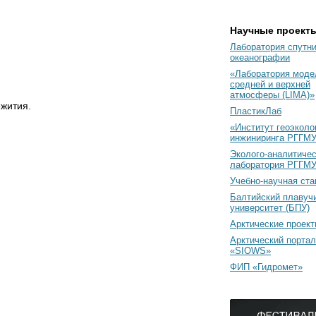
Научные проект
Лаборатория спутн
океанографии
«Лаборатория моде
средней и верхней
атмосферы (LIMA)»
ежития.
ПластикЛаб
«Институт геоэколо
инжиниринга РГГМУ
Эколого-аналитиче
лаборатория РГГМ
Учебно-научная ст
Балтийский плавуч
университет (БПУ)
Арктические проек
Арктический портал
«SIOWS»
ФИП «Гидромет»