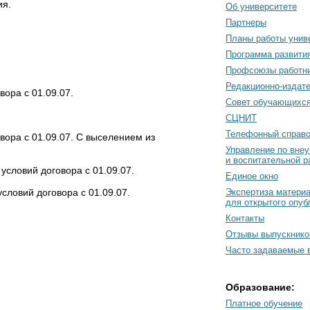
ия.
Об университете
Партнеры
Планы работы унив
Программа развити
Профсоюзы работн
Редакционно-издат
ора с 01.09.07.
Cовет обучающихс
СЦНИТ
Телефонный справо
ора с 01.09.07. С выселением из
Управление по вне
и воспитательной р
словий договора с 01.09.07.
Единое окно
ловий договора с 01.09.07.
Экспертиза матери
для открытого опуб
Контакты
Отзывы выпускнико
Часто задаваемые 
Образование:
Платное обучение