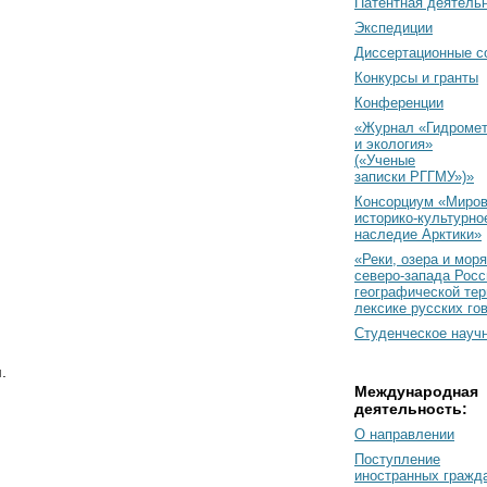
Патентная деятель
Экспедиции
Диссертационные с
Конкурсы и гранты
Конференции
«Журнал «Гидромет
и экология»
(«Ученые
записки РГГМУ»)»
Консорциум «Миро
историко-культурно
наследие Арктики»
«Реки, озера и моря
северо-запада Росс
географической тер
лексике русских го
Студенческое науч
.
Международная
деятельность:
О направлении
Поступление
иностранных гражд