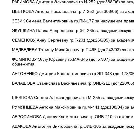
РАГИМОВА Дмитрия Элхановича гр.И-252 (дог.388/06) за ака
ЦВЕТКОВА Антона Николаевича гр.И-252 (дог.308/06) за ака
ЗЕЗИК Семена Валентиновича гр.ПИ-177 за нарушение прави
ЯКУШКИНА Павла Андреевича гр.ЭП-265 за академическую не
СЕМЕНОВУ Анну Сергеевну гр.Г-201 (дог.266/05) за академи
МЕДВЕДЕВУ Татьяну Михайловну гр.Г-495 (дог.243/03) за ак
ФОМИНОВУ Эллу Юрьевну гр.МА-346 (дог.57/07) за академич
общежития.
АНТОНЕНКО Дмитрия Константиновича гр.ЭП-348 (дог.178/05
БАЛАШОВА Станислава Васильевича гр.ОИБ-211 (дог.220/06)
ШЕВЦОВА Сергея Александровича гр.М-255 за академическую
РУМЯНЦЕВА Антона Максимовича гр.М-441 (дог.198/04) за ак
АБРОСИМОВА Данилу Клементьевича гр.ОИБ-210 за академич
АВАКОВА Анатолия Викторовича гр.ОИБ-305 за академическу