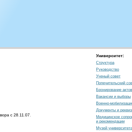
Университет:
Структура
Руководство
Ученый совет
Попечительский со
Бронирование акто
Вакансии и выборы
Военно-мобилизаци
Документы и рекви
ора с 28.11.07.
Медицинское сопро
и рекомендации
Музей университет