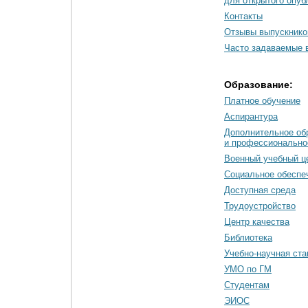
для открытого опуб
Контакты
Отзывы выпускнико
Часто задаваемые 
Образование:
Платное обучение
Аспирантура
Дополнительное об
и профессионально
Военный учебный ц
Социальное обеспе
Доступная среда
Трудоустройство
Центр качества
Библиотека
Учебно-научная ст
УМО по ГМ
Студентам
ЭИОС