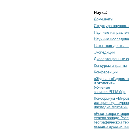
Наука:
Документы
Cтруктура научного
Научные направлен
Научные исследова
Патентная деятель
Экспедиции
Диссертационные с
Конкурсы и гранты
Конференции
«Журнал «Гидромет
и экология»
(«Ученые
записки РГГМУ»)»
Консорциум «Миро
историко-культурно
наследие Арктики»
«Реки, озера и моря
северо-запада Росс
географической тер
лексике русских го