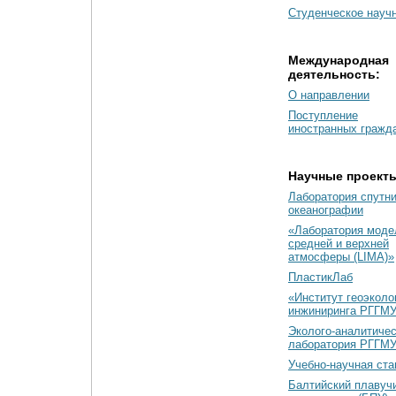
Студенческое науч
Международная
деятельность:
О направлении
Поступление
иностранных гражд
Научные проект
Лаборатория спутн
океанографии
«Лаборатория моде
средней и верхней
атмосферы (LIMA)»
ПластикЛаб
«Институт геоэколо
инжиниринга РГГМУ
Эколого-аналитиче
лаборатория РГГМ
Учебно-научная ст
Балтийский плавуч