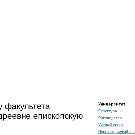
у факультета
Университет:
Структура
дреевне епископскую
Руководство
Ученый совет
Попечительский со