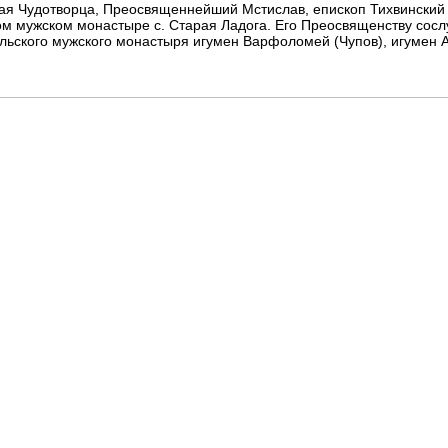
олая Чудотворца, Преосвященнейший Мстислав, епископ Тихвински
ом мужском монастыре с. Старая Ладога. Его Преосвященству сос
ольского мужского монастыря игумен Варфоломей (Чупов), игумен А