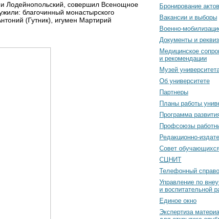
й и Лодейнопольский, совершил Всенощное
Бронирование акто
лужили: благочинный монастырского
Вакансии и выборы
нтоний (Гутник), игумен Мартирий
Военно-мобилизаци
Документы и рекви
Медицинское сопро
и рекомендации
Музей университет
Об университете
Партнеры
Планы работы унив
Программа развити
Профсоюзы работн
Редакционно-издат
Cовет обучающихс
СЦНИТ
Телефонный справо
Управление по вне
и воспитательной р
Единое окно
Экспертиза матери