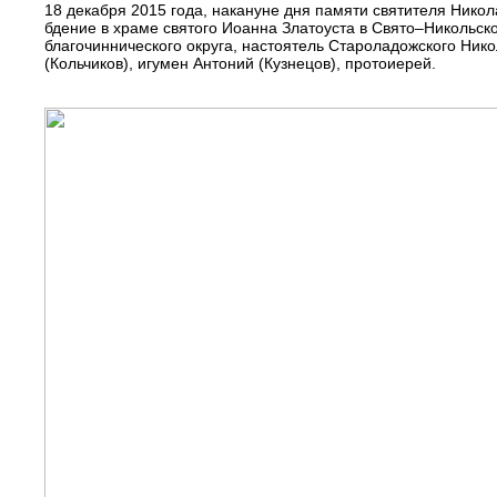
18 декабря 2015 года, накануне дня памяти святителя Ник
бдение в храме святого Иоанна Златоуста в Свято–Никольск
благочиннического округа, настоятель Староладожского Ник
(Кольчиков), игумен Антоний (Кузнецов), протоиерей.