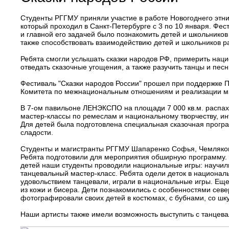
Студенты РГГМУ приняли участие в работе Новогоднего этни
который проходил в Санкт-Петербурге с 3 по 10 января. Фес
и главной его задачей было познакомить детей и школьников
также способствовать взаимодействию детей и школьников р
Ребята смогли услышать сказки народов РФ, примерить нац
отведать сказочные угощения, а также разучить танцы и пес
Фестиваль "Сказки народов России" прошел при поддержке 
Комитета по межнациональным отношениям и реализации ми
В 7-ом павильоне ЛЕНЭКСПО на площади 7 000 кв.м. распах
мастер-классы по ремеслам и национальному творчеству, и
Для детей была подготовлена специальная сказочная прогр
сладости.
Студенты и магистранты РГГМУ Шапаренко Софья, Чемляков
Ребята подготовили для мероприятия обширную программу. Д
детей наши студенты проводили национальные игры: научили 
танцевальный мастер-класс. Ребята одели деток в националь
удовольствием танцевали, играли в национальные игры. Еще
из кожи и бисера. Дети познакомились с особенностями сев
фотографировали своих детей в костюмах, с бубнами, со шк
Наши артисты также имели возможность выступить с танцев