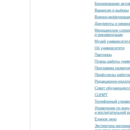
Бронирование акто
Вакансии и выборы
Военно-мобилизаци
Документы и рекви
Медицинское сопро
и рекомендации
Музей университет
Об университете
Партнеры
Планы работы унив
Программа развити
Профсоюзы работн
Редакционно-издат
Cовет обучающихс
СЦНИТ
Телефонный справо
Управление по вне
и воспитательной р
Единое окно
Экспертиза матери