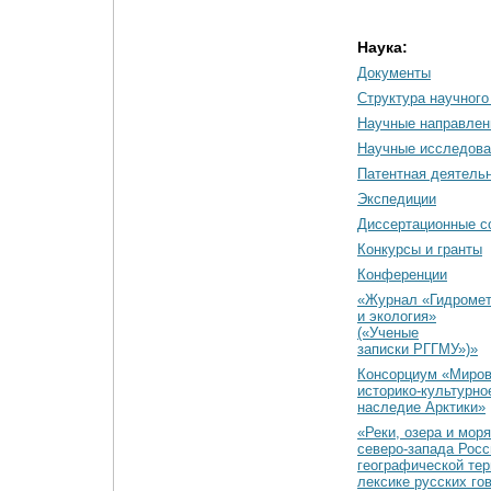
Наука:
Документы
Cтруктура научного
Научные направлен
Научные исследова
Патентная деятель
Экспедиции
Диссертационные с
Конкурсы и гранты
Конференции
«Журнал «Гидромет
и экология»
(«Ученые
записки РГГМУ»)»
Консорциум «Миро
историко-культурно
наследие Арктики»
«Реки, озера и моря
северо-запада Росс
географической тер
лексике русских го