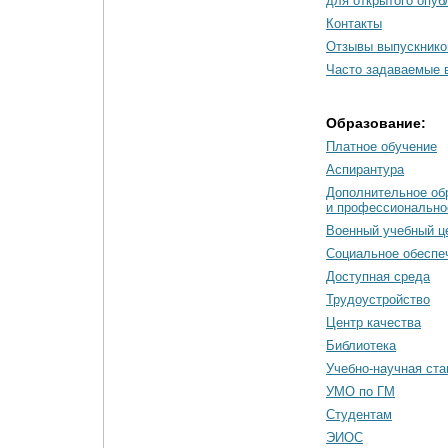
для открытого опуб
Контакты
Отзывы выпускнико
Часто задаваемые 
Образование:
Платное обучение
Аспирантура
Дополнительное об
и профессионально
Военный учебный ц
Социальное обеспе
Доступная среда
Трудоустройство
Центр качества
Библиотека
Учебно-научная ст
УМО по ГМ
Студентам
ЭИОС