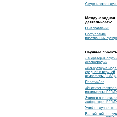
Студенческое науч
Международная
деятельность:
О направлении
Поступление
иностранных гражд
Научные проект
Лаборатория спутн
океанографии
«Лаборатория моде
средней и верхней
атмосферы (LIMA)»
ПластикЛаб
«Институт геоэколо
инжиниринга РГГМУ
Эколого-аналитиче
лаборатория РГГМ
Учебно-научная ст
Балтийский плавуч