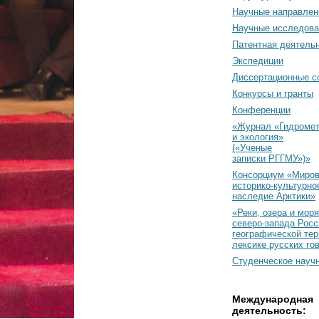
Научные направлен
Научные исследова
Патентная деятель
Экспедиции
Диссертационные с
Конкурсы и гранты
Конференции
«Журнал «Гидромет
и экология»
(«Ученые
записки РГГМУ»)»
Консорциум «Миро
историко-культурно
наследие Арктики»
«Реки, озера и моря
северо-запада Росс
географической тер
лексике русских го
Студенческое науч
Международная
деятельность: