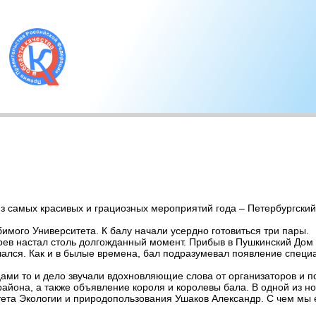
з самых красивых и грациозных мероприятий года – Петербургский
бимого Университета. К балу начали усердно готовиться три пары.
оев настал столь долгожданный момент. Прибыв в Пушкинский Дом
чался. Как и в былые времена, бал подразумевал появление специа
и то и дело звучали вдохновляющие слова от организаторов и по
айона, а также объявление короля и королевы бала. В одной из н
тета Экологии и природопользования Ушаков Александр. С чем мы 