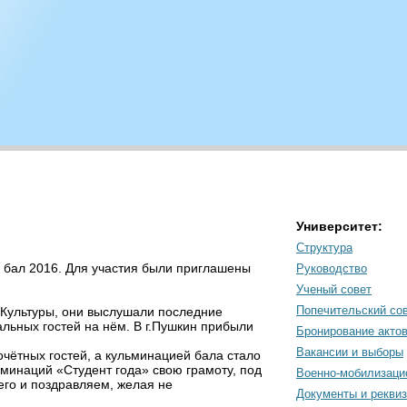
Университет:
Структура
 бал 2016. Для участия были приглашены
Руководство
Ученый совет
Попечительский со
 Культуры, они выслушали последние
льных гостей на нём. В г.Пушкин прибыли
Бронирование акто
Вакансии и выборы
чётных гостей, а кульминацией бала стало
оминаций «Студент года» свою грамоту, под
Военно-мобилизаци
его и поздравляем, желая не
Документы и рекви