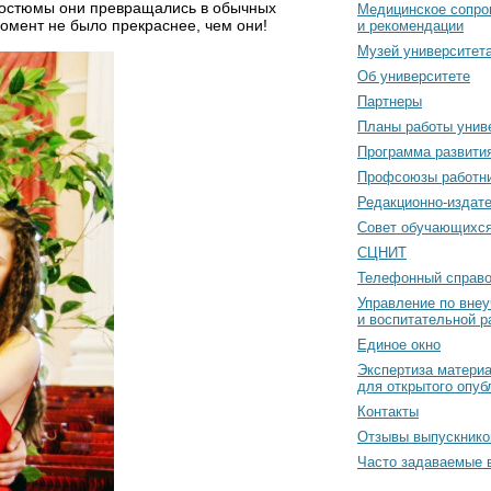
 костюмы они превращались в обычных
Медицинское сопро
 момент не было прекраснее, чем они!
и рекомендации
Музей университет
Об университете
Партнеры
Планы работы унив
Программа развити
Профсоюзы работн
Редакционно-издат
Cовет обучающихс
СЦНИТ
Телефонный справо
Управление по вне
и воспитательной р
Единое окно
Экспертиза матери
для открытого опуб
Контакты
Отзывы выпускнико
Часто задаваемые 