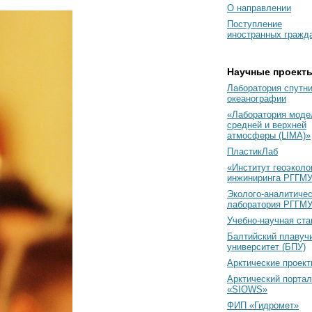
О направлении
Поступление
иностранных гражд
Научные проект
Лаборатория спутн
океанографии
«Лаборатория моде
средней и верхней
атмосферы (LIMA)»
ПластикЛаб
«Институт геоэколо
инжиниринга РГГМУ
Эколого-аналитиче
лаборатория РГГМ
Учебно-научная ст
Балтийский плавуч
университет (БПУ)
Арктические проек
Арктический портал
«SIOWS»
ФИП «Гидромет»