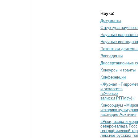
Наука:
Документы
Cтруктура научного
Научные направлен
Научные исследова
Патентная деятель
Экспедиции
Диссертационные с
Конкурсы и гранты
Конференции
«Журнал «Гидромет
и экология»
(«Ученые
записки РГГМУ»)»
Консорциум «Миро
историко-культурно
наследие Арктики»
«Реки, озера и моря
северо-запада Росс
географической тер
лексике русских го