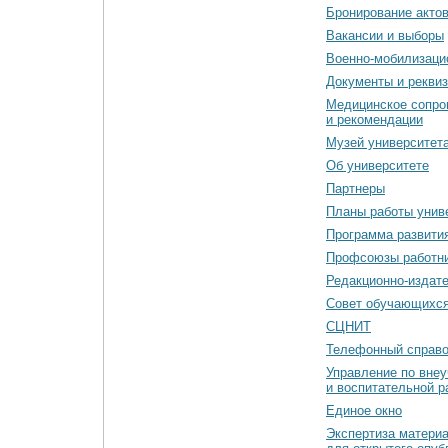
Бронирование акто
Вакансии и выборы
Военно-мобилизаци
Документы и рекви
Медицинское сопро
и рекомендации
Музей университет
Об университете
Партнеры
Планы работы унив
Программа развити
Профсоюзы работн
Редакционно-издат
Cовет обучающихс
СЦНИТ
Телефонный справо
Управление по вне
и воспитательной р
Единое окно
Экспертиза матери