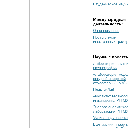
Студенческое науч
Международная
деятельность:
О направлении
Поступление
иностранных гражд
Научные проект
Лаборатория спутн
океанографии
«Лаборатория моде
средней и верхней
атмосферы (LIMA)»
ПластикЛаб
«Институт геоэколо
инжиниринга РГГМУ
Эколого-аналитиче
лаборатория РГГМ
Учебно-научная ст
Балтийский плавуч