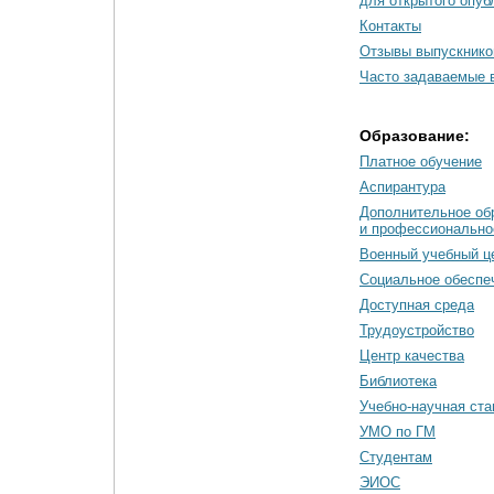
для открытого опуб
Контакты
Отзывы выпускнико
Часто задаваемые 
Образование:
Платное обучение
Аспирантура
Дополнительное об
и профессионально
Военный учебный ц
Социальное обеспе
Доступная среда
Трудоустройство
Центр качества
Библиотека
Учебно-научная ст
УМО по ГМ
Студентам
ЭИОС