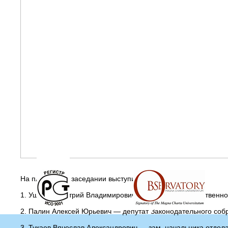
На пленарном заседании выступили:
1. Ушаков Дмитрий Владимирович — депутат Государственно
2. Палин Алексей Юрьевич — депутат Законодательного соб
3. Тукаев Вячеслав Александрович — зам. начальника отде