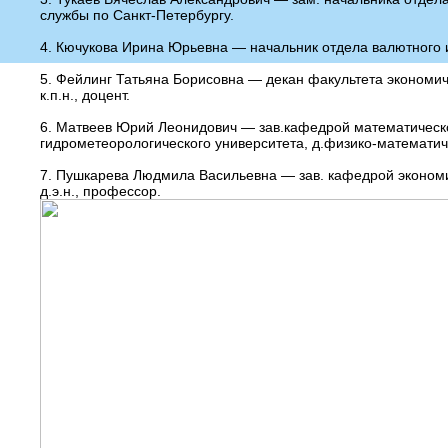
службы по Санкт-Петербургу.
4. Кючукова Ирина Юрьевна — начальник отдела валютного
5. Фейлинг Татьяна Борисовна — декан факультета экономич
к.п.н., доцент.
6. Матвеев Юрий Леонидович — зав.кафедрой математическо
гидрометеорологического университета, д.физико-математич
7. Пушкарева Людмила Васильевна — зав. кафедрой экономи
д.э.н., профессор.