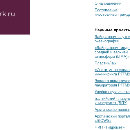
О направлении
Поступление
иностранных гражд
Научные проект
Лаборатория спутн
океанографии
«Лаборатория моде
средней и верхней
атмосферы (LIMA)»
ПластикЛаб
«Институт геоэколо
инжиниринга РГГМУ
Эколого-аналитиче
лаборатория РГГМ
Учебно-научная ст
Балтийский плавуч
университет (БПУ)
Арктические проек
Арктический портал
«SIOWS»
ФИП «Гидромет»