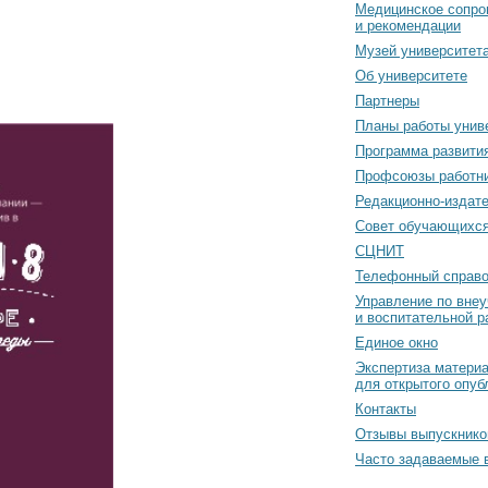
Медицинское сопро
и рекомендации
Музей университет
Об университете
Партнеры
Планы работы унив
Программа развити
Профсоюзы работн
Редакционно-издат
Cовет обучающихс
СЦНИТ
Телефонный справо
Управление по вне
и воспитательной р
Единое окно
Экспертиза матери
для открытого опуб
Контакты
Отзывы выпускнико
Часто задаваемые 