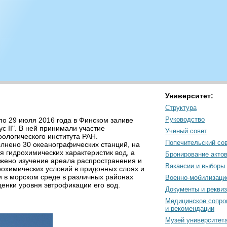
Университет:
Структура
Руководство
по 29 июля 2016 года в Финском заливе
 II". В ней принимали участие
Ученый совет
оологического института РАН.
Попечительский со
лнено 30 океанографических станций, на
 гидрохимических характеристик вод, а
Бронирование акто
лжено изучение ареала распространения и
Вакансии и выборы
рохимических условий в придонных слоях и
 в морском среде в различных районах
Военно-мобилизаци
енки уровня эвтрофикации его вод.
Документы и рекви
Медицинское сопро
и рекомендации
Музей университет