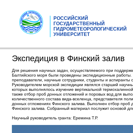
РОССИЙСКИЙ
ГОСУДАРСТВЕННЫЙ
ГИДРОМЕТЕОРОЛОГИЧЕСКИЙ
УНИВЕРСИТЕТ
Экспедиция в Финский залив
Для решения научных задач, осуществляемого при поддержке
Балтийского моря были проведены экспедиционные работы. М
преподаватели, научные сотрудники, студенты и аспиранты о
Руководителем морской экспедиции являлся старший научны
которых выполнялось изучение вертикальной термохалинной 
также отбор проб донных отложений и поровых вод для выпо
количественного состава вида-вселенца, представителя поли
донных отложениях Финского залива. Выполнен отбор проб 
Финского залива. Собранный материал послужит основой для
Научный руководитель гранта: Еремина Т.Р.