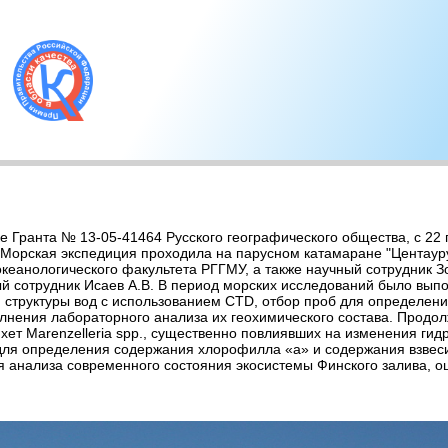
 Гранта № 13-05-41464 Русского географического общества, с 22 
орская экспедиция проходила на парусном катамаране "Центаурус
кеанологического факультета РГГМУ, а также научный сотрудник З
й сотрудник Исаев А.В. В период морских исследований было выпо
структуры вод с использованием CTD, отбор проб для определения
лнения лабораторного анализа их геохимического состава. Продо
хет Marenzelleria spp., существенно повлиявших на изменения гид
для определения содержания хлорофилла «а» и содержания взвеси
 анализа современного состояния экосистемы Финского залива, оц