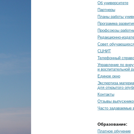
Об университете
Партнеры
Планы работы унив
Программа развити
Профсоюзы работн
Редакционно-издат
Cовет обучающихс
СЦНИТ
Телефонный справо
Управление по вне
и воспитательной р
Единое окно
Экспертиза матери
для открытого опуб
Контакты
Отзывы выпускнико
Часто задаваемые 
Образование:
Платное обучение