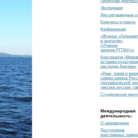
Патентная деятель
Экспедиции
Диссертационные с
Конкурсы и гранты
Конференции
«Журнал «Гидромет
и экология»
(«Ученые
записки РГГМУ»)»
Консорциум «Миро
историко-культурно
наследие Арктики»
«Реки, озера и моря
северо-запада Росс
географической тер
лексике русских го
Студенческое науч
Международная
деятельность:
О направлении
Поступление
иностранных гражд