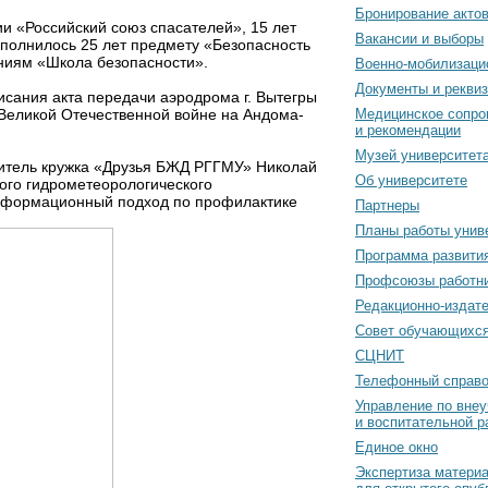
Бронирование акто
 «Российский союз спасателей», 15 лет
Вакансии и выборы
сполнилось 25 лет предмету «Безопасность
аниям «Школа безопасности».
Военно-мобилизаци
Документы и рекви
исания акта передачи аэродрома г. Вытегры
 Великой Отечественной войне на Андома-
Медицинское сопро
и рекомендации
Музей университет
дитель кружка «Друзья БЖД РГГМУ» Николай
Об университете
ого гидрометеорологического
Информационный подход по профилактике
Партнеры
Планы работы унив
Программа развити
Профсоюзы работн
Редакционно-издат
Cовет обучающихс
СЦНИТ
Телефонный справо
Управление по вне
и воспитательной р
Единое окно
Экспертиза матери