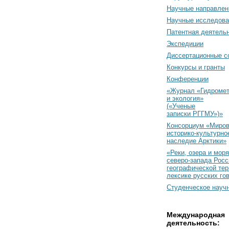
Научные направлен
Научные исследова
Патентная деятель
Экспедиции
Диссертационные с
Конкурсы и гранты
Конференции
«Журнал «Гидромет
и экология»
(«Ученые
записки РГГМУ»)»
Консорциум «Миро
историко-культурно
наследие Арктики»
«Реки, озера и моря
северо-запада Росс
географической тер
лексике русских го
Студенческое науч
Международная
деятельность: