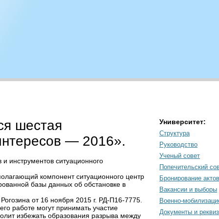
тся шестая
Университет:
Структура
интересов — 2016».
Руководство
Ученый совет
 и инструментов ситуационного
Попечительский со
вополагающий компонент ситуационного центр
Бронирование акто
рованной базы данных об обстановке в
Вакансии и выборы
гозина от 16 ноября 2015 г. РД-П16-7775.
Военно-мобилизаци
 его работе могут принимать участие
Документы и рекви
зволит избежать образования разрыва между