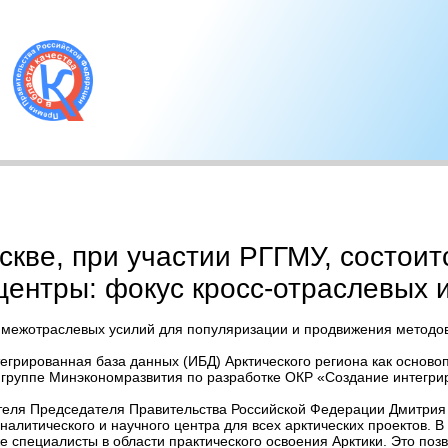
скве, при участии РГГМУ, состои
ентры: фокус кросс-отраслевых 
межотраслевых усилий для популяризации и продвижения методов
нтегрированная база данных (ИБД) Арктического региона как осно
 группе Минэкономразвития по разработке ОКР «Создание интегри
ля Председателя Правительства Российской Федерации Дмитрия Ро
алитического и научного центра для всех арктических проектов. В
е специалисты в области практического освоения Арктики. Это по