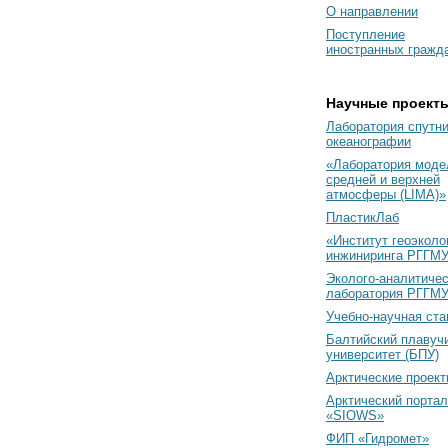
О направлении
Поступление
иностранных гражд
Научные проект
Лаборатория спутн
океанографии
«Лаборатория моде
средней и верхней
атмосферы (LIMA)»
ПластикЛаб
«Институт геоэколо
инжиниринга РГГМУ
Эколого-аналитиче
лаборатория РГГМ
Учебно-научная ст
Балтийский плавуч
университет (БПУ)
Арктические проек
Арктический портал
«SIOWS»
ФИП «Гидромет»