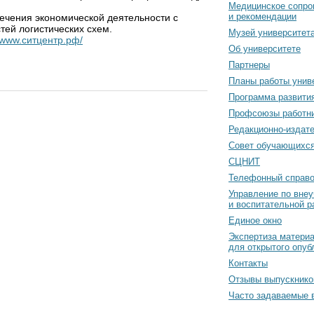
Медицинское сопро
и рекомендации
ечения экономической деятельности с
тей логистических схем.
Музей университет
//www.ситцентр.рф/
Об университете
Партнеры
Планы работы унив
Программа развити
Профсоюзы работн
Редакционно-издат
Cовет обучающихс
СЦНИТ
Телефонный справо
Управление по вне
и воспитательной р
Единое окно
Экспертиза матери
для открытого опуб
Контакты
Отзывы выпускнико
Часто задаваемые 