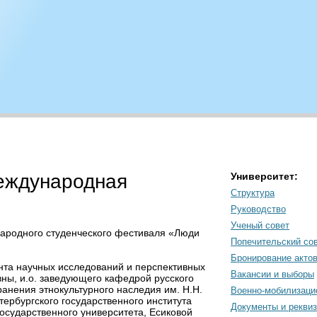
еждународная
Университет:
Структура
Руководство
Ученый совет
народного студенческого фестиваля «Люди
Попечительский со
Бронирование акто
нта научных исследований и перспективных
Вакансии и выборы
ны, и.о. заведующего кафедрой русского
анения этнокультурного наследия им. Н.Н.
Военно-мобилизаци
ербургского государственного института
Документы и рекви
осударственного университета, Есиковой