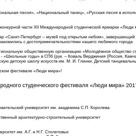
ональная песня», «Национальный танец», «Русская песня в испол
 конкурной части XII Международной студенческой ярмарки «Люди
ар «Санкт-Петербург – музей под открытым небом», завершающий 
знакомились с достопримечательностями нашего любимого города.
егиональную общественную организацию «Молодёжное общество ст
- «Школьные годы» в СПб (рук. – Коваль Верджиния (Россия, Камч
ую детскую школу искусств им. М. И. Глинки, Детский танцеваль
ском фестивале «Люди мира»!
родного студенческого фестиваля «Люди мира» 2017
овательский университет им. академика С.П. Королева
ственный архитектурно-строительный университет
рситет им. А.Г. и Н.Г. Столетовых