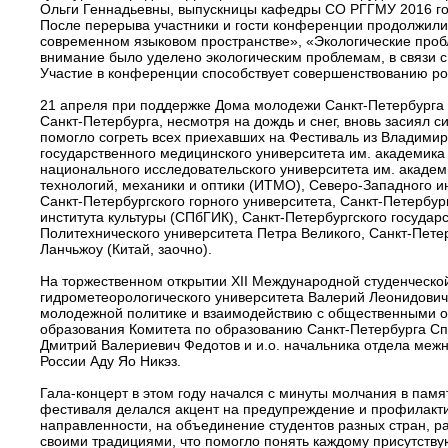
Ольги Геннадьевны, выпускницы кафедры СО РГГМУ 2016 год
После перерыва участники и гости конференции продолжили р
современном языковом пространстве», «Экологические проб
внимание было уделено экологическим проблемам, в связи 
Участие в конференции способствует совершенствованию рос
21 апреля при поддержке Дома молодежи Санкт-Петербурга
Санкт-Петербурга, несмотря на дождь и снег, вновь засиял 
помогло согреть всех приехавших на Фестиваль из Владимирск
государственного медицинского университета им. академика 
национального исследовательского университета им. академ
технологий, механики и оптики (ИТМО), Северо-Западного и
Санкт-Петербургского горного университета, Санкт-Петербур
института культуры (СПбГИК), Санкт-Петербургского госуда
Политехнического университета Петра Великого, Санкт-Пет
Ланчьжоу (Китай, заочно).
На торжественном открытии XII Международной студенческо
гидрометеорологического университета Валерий Леонидович
молодежной политике и взаимодействию с общественными ор
образования Комитета по образованию Санкт-Петербурга Сп
Дмитрий Валериевич Федотов и и.о. начальника отдела меж
России Аду Яо Никэз.
Гала-концерт в этом году начался с минуты молчания в памя
фестиваля делался акцент на предупреждение и профилактик
направленности, на объединение студентов разных стран, р
своими традициями, что помогло понять каждому присутству