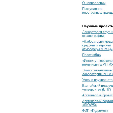
О направлении
Поступление
иностранных гражд
Научные проект
Лаборатория спутн
океанографии
«Лаборатория моде
средней и верхней
атмосферы (LIMA)»
ПластикЛаб
«Институт геоэколо
инжиниринга РГГМУ
Эколого-аналитиче
лаборатория РГГМ
Учебно-научная ст
Балтийский плавуч
университет (БПУ)
Арктические проек
Арктический портал
«SIOWS»
ФИП «Гидромет»