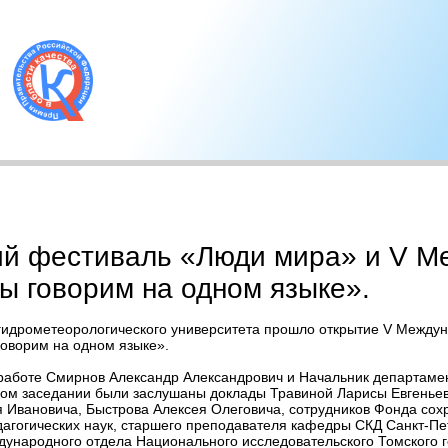
ий фестиваль «Люди мира» и V М
ы говорим на одном языке».
о гидрометеорологического университета прошло открытие V Между
оворим на одном языке».
работе Смирнов Александр Александрович и Начальник департаме
ном заседании были заслушаны доклады Травиной Ларисы Евгеньев
я Ивановича, Быстрова Алексея Олеговича, сотрудников Фонда сохр
гогических наук, старшего преподавателя кафедры СКД Санкт-Пет
дународного отдела Национального исследовательского Томского г