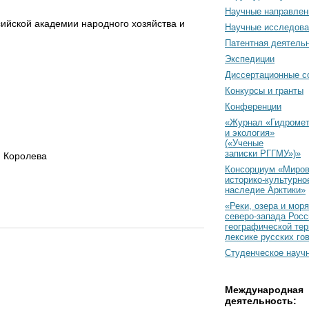
Научные направлен
ийской академии народного хозяйства и
Научные исследова
Патентная деятель
Экспедиции
Диссертационные с
Конкурсы и гранты
Конференции
«Журнал «Гидромет
и экология»
(«Ученые
записки РГГМУ»)»
. Королева
Консорциум «Миро
историко-культурно
наследие Арктики»
«Реки, озера и моря
северо-запада Росс
географической тер
лексике русских го
Студенческое науч
Международная
деятельность: