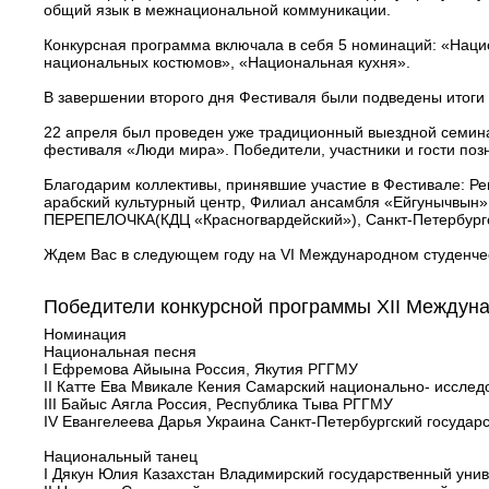
общий язык в межнациональной коммуникации.
Конкурсная программа включала в себя 5 номинаций: «Наци
национальных костюмов», «Национальная кухня».
В завершении второго дня Фестиваля были подведены итоги
22 апреля был проведен уже традиционный выездной семин
фестиваля «Люди мира». Победители, участники и гости по
Благодарим коллективы, принявшие участие в Фестивале: Р
арабский культурный центр, Филиал ансамбля «Ейгунычвын» 
ПЕРЕПЕЛОЧКА(КДЦ «Красногвардейский»), Санкт-Петербургск
Ждем Вас в следующем году на VI Международном студенче
Победители конкурсной программы XII Междуна
Номинация
Национальная песня
I Ефремова Айыына Россия, Якутия РГГМУ
II Катте Ева Мвикале Кения Самарский национально- исслед
III Байыс Аягла Россия, Республика Тыва РГГМУ
IV Евангелеева Дарья Украина Санкт-Петербургский государ
Национальный танец
I Дякун Юлия Казахстан Владимирский государственный униве