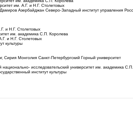
ерситет им. академика С.П. Королева
ситет им. А.Г. и Н.Г. Столетовых
Дамиров Азербайджан Северо-Западный институт управления Росс
Г. и Н.Г. Столетовых
итет им. академика С.П. Королева
.Г. и Н.Г. Столетовых
ут культуры
г, Сирия Монголия Санкт-Петербургский Горный университет
й национально- исследовательский университет им. академика С.П
осударственный институт культуры