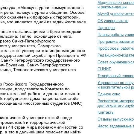
Медицинское сопро
и рекомендации
 культур», «Межкультурная коммуникация в
и речи, поликультурного общения. Особое
Музей университет
собо охраняемых природных территорий.
Об университете
а, что является одной из задач Фестиваля.
Партнеры
венными организациями в Доме молодежи
Планы работы унив
пельсина. Тепло, исходящее от него,
ервого Санкт-Петербургского
Программа развити
кого университета, Самарского
Профсоюзы работн
овательского университета информационных
государственной службы при Президенте РФ,
Редакционно-издат
 Санкт-Петербургского государственного
Cовет обучающихс
нч-Бруевича, Санкт-Петербургского
СЦНИТ
лица, Технологического университета
Телефонный справо
Управление по вне
р Российского Государственного
и воспитательной р
ззире, представитель Комитета по
спитательной работе и дополнительного
Единое окно
Петербургского Дома национальностей»
Экспертиза матери
ассоциации иностранных студентов (АИС)
для открытого опуб
Контакты
олиэтнической университетской среде
Отзывы выпускнико
стремистской и террористической
Часто задаваемые 
 из 44 стран мира познакомили гостей со
р, а это в дальнейшем поможет им найти