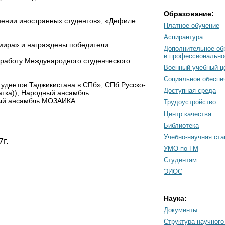
Образование:
нении иностранных студентов», «Дефиле
Платное обучение
Аспирантура
 мира» и награждены победители.
Дополнительное об
и профессионально
работу Международного студенческого
Военный учебный ц
Социальное обеспе
удентов Таджикистана в СПб», СПб Русско-
Доступная среда
атка)), Народный ансамбль
ный ансамбль МОЗАИКА.
Трудоустройство
Центр качества
Библиотека
Учебно-научная ст
г.
УМО по ГМ
Студентам
ЭИОС
Наука:
Документы
Cтруктура научного