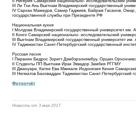
II Нигерия Самарский национально- исследовательский унив
III Ли Тхи Ань Вьетнам Владимирский государственный универ
IV Сархан Мамедов, Самир Гаджиев, Байрам Гасанов, Омар 
государственной службы при Президенте РФ
Национальная кухня
I Молдова Владимирский государственный университет им. А.
II Конго Самарский национально- исследовательский универс
III Вьетнам Владимирский государственный университет им. А
IV Таджикистан Санкт-Петербургский государственный инстит
Русская песня
I Пиранян Бедрос Зоригт Дэмбэрэлнямбуу, Орших Орхончимэ
II Студенты ПП Вьетнам Ирак Эквадор Замбия РГГМУ
III Джануари, Катее Ева Мвикале Индонезия Кения Самарски
III Негматов Баховаддин Таджикистан Санкт-Петербургский г
Фотоотчёт
Новость от 3 мая 2017