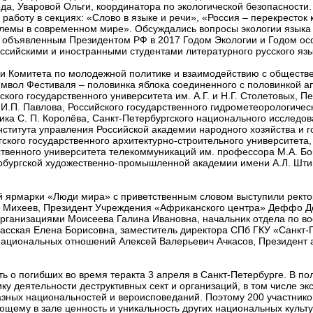
а, Уваровой Ольги, координатора по экологической безопасности.
аботу в секциях: «Слово в языке и речи», «Россия – перекресток
лемы в современном мире». Обсуждались вопросы экологии языка 
с объявленным Президентом РФ в 2017 Годом Экологии и Годом о
сийскими и иностранными студентами литературного русского язык
 и Комитета по молодежной политике и взаимодействию с общест
символ Фестиваля – половинка яблока соединенного с половинкой а
ого государственного университета им. А.Г. и Н.Г. Столетовых, П
И.П. Павлова, Российского государственного гидрометеорологичес
ика С. П. Королёва, Санкт-Петербургского национального исслед
нститута управления Российской академии народного хозяйства и 
гского государственного архитектурно-строительного университета,
рственного университета телекоммуникаций им. профессора М.А. Бо
ербургской художественно-промышленной академии имени А.Л. Штиг
й ярмарки «Люди мира» с приветственным словом выступили ректо
 Михеев, Президент Учреждения «Африканского центра» Деффо Де
ганизациями Моисеева Галина Ивановна, начальник отдела по во
асская Елена Борисовна, заместитель директора СПб ГКУ «Санкт-
национальных отношений Алексей Валерьевич Ачкасов, Президент 
ть о погибших во время теракта 3 апреля в Санкт-Петербурге. В п
у деятельности деструктивных сект и организаций, в том числе эк
азных национальностей и вероисповеданий. Поэтому 200 участников
ющему в зале ценность и уникальность других национальных культу