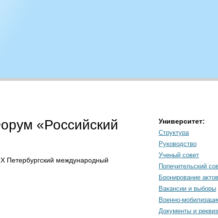
Форум «Российский
Университет:
Структура
Руководство
Ученый совет
т X Петербургский международный
Попечительский со
Бронирование акто
Вакансии и выборы
Военно-мобилизаци
Документы и рекви