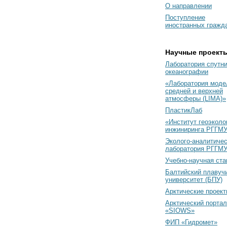
О направлении
Поступление
иностранных гражд
Научные проект
Лаборатория спутн
океанографии
«Лаборатория моде
средней и верхней
атмосферы (LIMA)»
ПластикЛаб
«Институт геоэколо
инжиниринга РГГМУ
Эколого-аналитиче
лаборатория РГГМ
Учебно-научная ст
Балтийский плавуч
университет (БПУ)
Арктические проек
Арктический портал
«SIOWS»
ФИП «Гидромет»