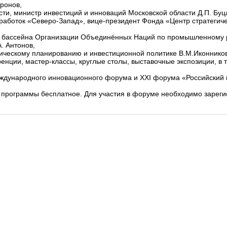
ронов,
ти, министр инвестиций и инноваций Московской области Д.П. Буц
работок «Северо-Запад», вице-президент Фонда «Центр стратегичес
го бассейна Организации Объединённых Наций по промышленному 
. Антонов,
егическому планированию и инвестиционной политике В.М.Иконников
нции, мастер-классы, круглые столы, выставочные экспозиции, в 
еждународного инновационного форума и XXI форума «Российский
программы бесплатное. Для участия в форуме необходимо зареги