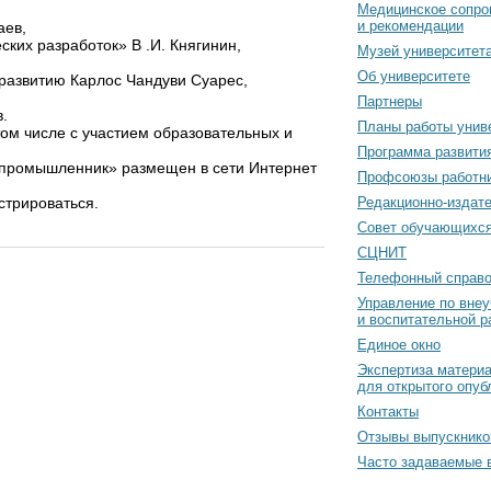
Медицинское сопро
и рекомендации
аев,
ких разработок» В .И. Княгинин,
Музей университет
Об университете
развитию Карлос Чандуви Суарес,
Партнеры
.
Планы работы унив
том числе с участием образовательных и
Программа развити
 промышленник» размещен в сети Интернет
Профсоюзы работн
стрироваться.
Редакционно-издат
Cовет обучающихс
СЦНИТ
Телефонный справо
Управление по вне
и воспитательной р
Единое окно
Экспертиза матери
для открытого опуб
Контакты
Отзывы выпускнико
Часто задаваемые 