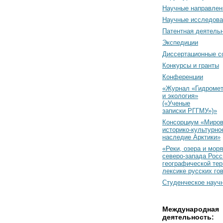
Научные направлен
Научные исследова
Патентная деятель
Экспедиции
Диссертационные с
Конкурсы и гранты
Конференции
«Журнал «Гидромет
и экология»
(«Ученые
записки РГГМУ»)»
Консорциум «Миро
историко-культурно
наследие Арктики»
«Реки, озера и моря
северо-запада Росс
географической тер
лексике русских го
Студенческое науч
Международная
деятельность: