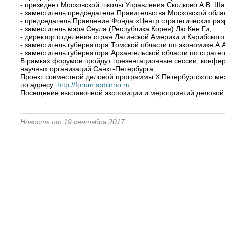
- президент Московской школы Управления Сколково А.В. Ша
- заместитель председателя Правительства Московской облас
- председатель Правления Фонда «Центр стратегических раз
- заместитель мэра Сеула (Республика Корея) Лю Кён Ги,
- директор отделения стран Латинской Америки и Карибско
- заместитель губернатора Томской области по экономике А.А
- заместитель губернатора Архангельской области по страт
В рамках форумов пройдут презентационные сессии, конфере
научных организаций Санкт-Петербурга.
Проект совместной деловой программы X Петербургского м
по адресу:
http://forum.spbinno.ru
Посещение выставочной экспозиции и мероприятий деловой 
Новость от 19 сентября 2017