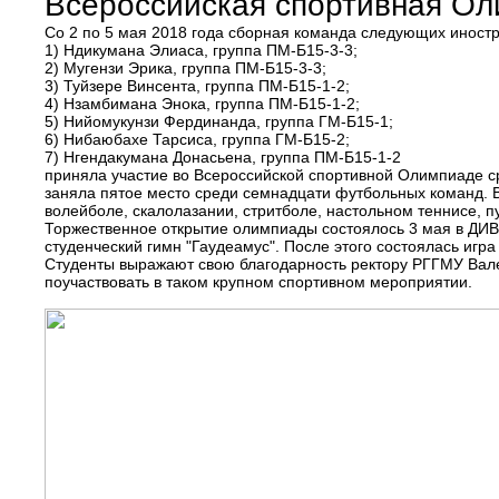
Всероссийская спортивная Ол
Со 2 по 5 мая 2018 года сборная команда следующих иност
1) Ндикумана Элиаса, группа ПМ-Б15-3-3;
2) Мугензи Эрика, группа ПМ-Б15-3-3;
3) Туйзере Винсента, группа ПМ-Б15-1-2;
4) Нзамбимана Энока, группа ПМ-Б15-1-2;
5) Нийомукунзи Фердинанда, группа ГМ-Б15-1;
6) Нибаюбахе Тарсиса, группа ГМ-Б15-2;
7) Нгендакумана Донасьена, группа ПМ-Б15-1-2
приняла участие во Всероссийской спортивной Олимпиаде с
заняла пятое место среди семнадцати футбольных команд. В
волейболе, скалолазании, стритболе, настольном теннисе, п
Торжественное открытие олимпиады состоялось 3 мая в ДИВ
студенческий гимн "Гаудеамус". После этого состоялась иг
Студенты выражают свою благодарность ректору РГГМУ Вал
поучаствовать в таком крупном спортивном мероприятии.