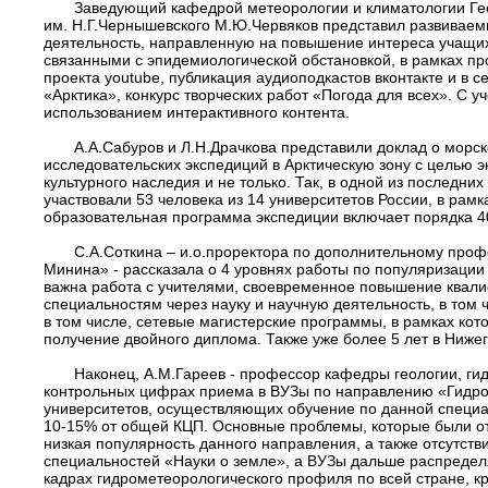
Заведующий кафедрой метеорологии и климатологии Гео
им. Н.Г.Чернышевского М.Ю.Червяков представил развивае
деятельность, направленную на повышение интереса учащихся
связанными с эпидемиологической обстановкой, в рамках пр
проекта youtube, публикация аудиоподкастов вконтакте и в 
«Арктика», конкурс творческих работ «Погода для всех». С у
использованием интерактивного контента.
А.А.Сабуров и Л.Н.Драчкова представили доклад о морс
исследовательских экспедиций в Арктическую зону с целью э
культурного наследия и не только. Так, в одной из последни
участвовали 53 человека из 14 университетов России, в р
образовательная программа экспедиции включает порядка 40
С.А.Соткина – и.о.проректора по дополнительному пр
Минина» - рассказала о 4 уровнях работы по популяризации
важна работа с учителями, своевременное повышение квали
специальностям через науку и научную деятельность, в том 
в том числе, сетевые магистерские программы, в рамках ко
получение двойного диплома. Также уже более 5 лет в Ниже
Наконец, А.М.Гареев - профессор кафедры геологии, ги
контрольных цифрах приема в ВУЗы по направлению «Гидро
университетов, осуществляющих обучение по данной специа
10-15% от общей КЦП. Основные проблемы, которые были отм
низкая популярность данного направления, а также отсутст
специальностей «Науки о земле», а ВУЗы дальше распределя
кадрах гидрометеорологического профиля по всей стране, к