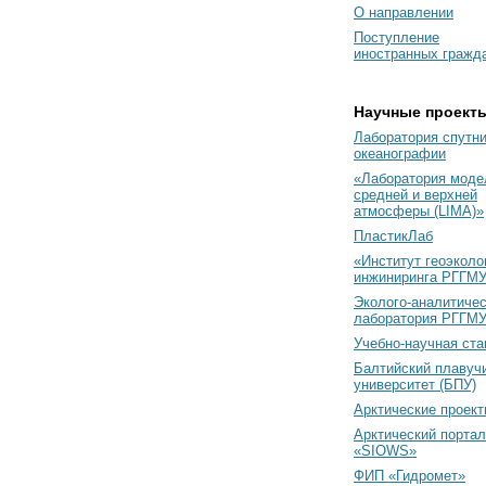
О направлении
Поступление
иностранных гражд
Научные проект
Лаборатория спутн
океанографии
«Лаборатория моде
средней и верхней
атмосферы (LIMA)»
ПластикЛаб
«Институт геоэколо
инжиниринга РГГМУ
Эколого-аналитиче
лаборатория РГГМ
Учебно-научная ст
Балтийский плавуч
университет (БПУ)
Арктические проек
Арктический портал
«SIOWS»
ФИП «Гидромет»