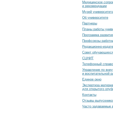
Медицинское сопро
и рекомендации
Музей университет
Об университете
Партнеры
Планы работы унив
Программа развити
Профсоюзы работн
Редакционно-издат
Cовет обучающихс
СЦНИТ
Телефонный справо
Управление по вне
и воспитательной р
Единое окно
Экспертиза матери
для открытого опуб
Контакты
Отзывы выпускнико
Часто задаваемые 