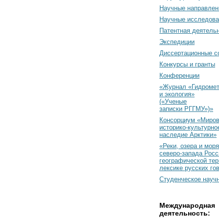
Научные направлен
Научные исследова
Патентная деятель
Экспедиции
Диссертационные с
Конкурсы и гранты
Конференции
«Журнал «Гидромет
и экология»
(«Ученые
записки РГГМУ»)»
Консорциум «Миро
историко-культурно
наследие Арктики»
«Реки, озера и моря
северо-запада Росс
географической тер
лексике русских го
Студенческое науч
Международная
деятельность: