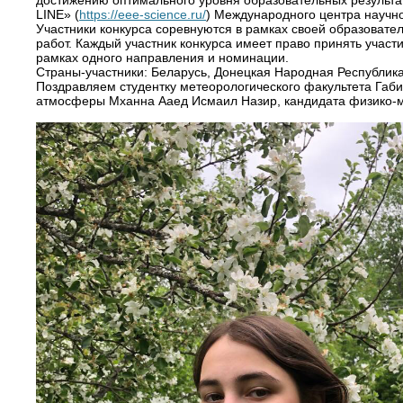
достижению оптимального уровня образовательных результат
LINE» (
https://eee-science.ru/
) Международного центра научно
Участники конкурса соревнуются в рамках своей образовате
работ. Каждый участник конкурса имеет право принять участ
рамках одного направления и номинации.
Страны-участники: Беларусь, Донецкая Народная Республика,
Поздравляем студентку метеорологического факультета Габи
атмосферы Мханна Ааед Исмаил Назир, кандидата физико-ма