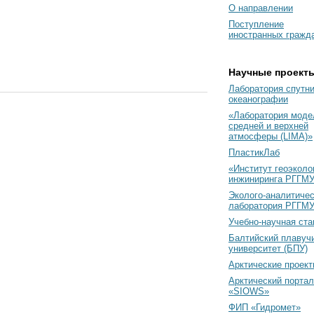
О направлении
Поступление
иностранных гражд
Научные проект
Лаборатория спутн
океанографии
«Лаборатория моде
средней и верхней
атмосферы (LIMA)»
ПластикЛаб
«Институт геоэколо
инжиниринга РГГМУ
Эколого-аналитиче
лаборатория РГГМ
Учебно-научная ст
Балтийский плавуч
университет (БПУ)
Арктические проек
Арктический портал
«SIOWS»
ФИП «Гидромет»