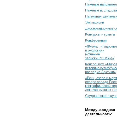
Научные направлен
Научные исследова
Патентная деятель
Экспедиции
Диссертационные с
Конкурсы и гранты
Конференции
«Журнал «Гидромет
и экология»
(«Ученые
записки РГГМУ»)»
Консорциум «Миро
историко-культурно
наследие Арктики»
«Реки, озера и моря
северо-запада Росс
географической тер
лексике русских го
Студенческое науч
Международная
деятельность: