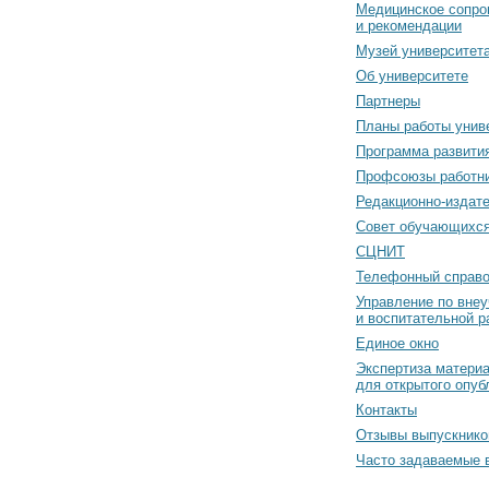
Медицинское сопро
и рекомендации
Музей университет
Об университете
Партнеры
Планы работы унив
Программа развити
Профсоюзы работн
Редакционно-издат
Cовет обучающихс
СЦНИТ
Телефонный справо
Управление по вне
и воспитательной р
Единое окно
Экспертиза матери
для открытого опуб
Контакты
Отзывы выпускнико
Часто задаваемые 