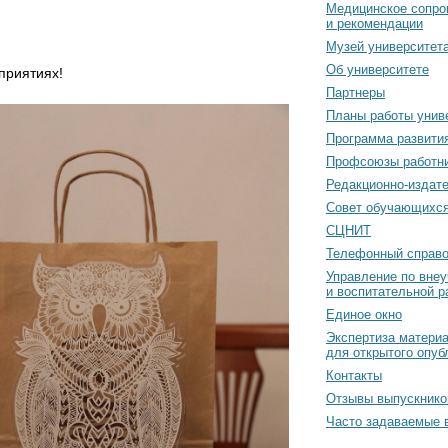
Медицинское сопро
и рекомендации
Музей университет
Об университете
приятиях!
Партнеры
Планы работы унив
Программа развити
Профсоюзы работн
Редакционно-издат
Cовет обучающихс
СЦНИТ
Телефонный справо
Управление по вне
и воспитательной р
Единое окно
Экспертиза матери
для открытого опуб
Контакты
Отзывы выпускнико
Часто задаваемые 