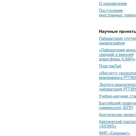
О направлении
Поступление
иностранных гражд
Научные проект
Лаборатория спутн
океанографии
«Лаборатория моде
средней и верхней
атмосферы (LIMA)»
ПластикЛаб
«Институт геоэколо
инжиниринга РГГМУ
Эколого-аналитиче
лаборатория РГГМ
Учебно-научная ст
Балтийский плавуч
университет (БПУ)
Арктические проек
Арктический портал
«SIOWS»
ФИП «Гидромет»