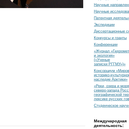
Научные направлен
Научные исследова
Патентная деятель
Экспедиции
Диссертационные с
Конкурсы и гранты
Конференции
«Журнал «Гидромет
и экология»
(«Ученые
записки РГГМУ»)»
Консорциум «Миро
историко-культурно
наследие Арктики»
«Реки, озера и моря
северо-запада Росс
географической тер
лексике русских го
Студенческое науч
Международная
деятельность: