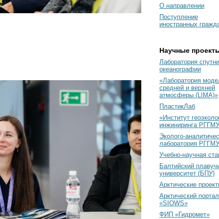
О направлении
Поступление
иностранных гражд
Научные проект
Лаборатория спутн
океанографии
«Лаборатория моде
средней и верхней
атмосферы (LIMA)»
ПластикЛаб
«Институт геоэколо
инжиниринга РГГМУ
Эколого-аналитиче
лаборатория РГГМ
Учебно-научная ст
Балтийский плавуч
университет (БПУ)
Арктические проек
Арктический портал
«SIOWS»
ФИП «Гидромет»