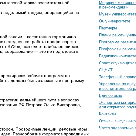
 смысловой каркас воспитательной
Медицинское сопро
и рекомендации
, а неделимый тандем, опирающийся на
Музей университет
Об университете
Партнеры
Планы работы унив
ной задачи – воспитанию гармонично
яет ежедневная работа профессорско-
Программа развити
е от ВУЗов, позволяет наиболее широко
Профсоюзы работн
, «образование — это не подготовка к
Редакционно-издат
Cовет обучающихс
СЦНИТ
корректировке рабочих программ по
Телефонный справо
аботы должны быть заложены в программу
Управление по вне
и воспитательной р
Единое окно
стратегии дальнейшего пути в вопросах
Экспертиза матери
азования РФ Петрова Ольга Викторовна,
для открытого опуб
Контакты
Отзывы выпускнико
Часто задаваемые 
сторон. Проводимые лекции, деловые игры
 и идеи. Разнообразие форматов проводимых