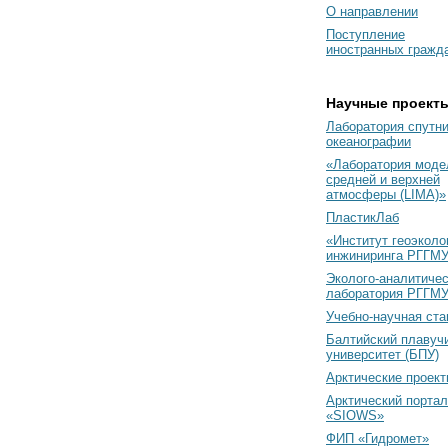
О направлении
Поступление
иностранных гражд
Научные проект
Лаборатория спутн
океанографии
«Лаборатория моде
средней и верхней
атмосферы (LIMA)»
ПластикЛаб
«Институт геоэколо
инжиниринга РГГМУ
Эколого-аналитиче
лаборатория РГГМ
Учебно-научная ст
Балтийский плавуч
университет (БПУ)
Арктические проек
Арктический портал
«SIOWS»
ФИП «Гидромет»