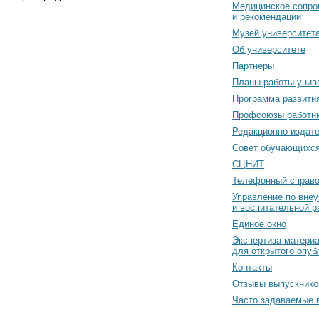
Медицинское сопро
и рекомендации
Музей университет
Об университете
Партнеры
Планы работы унив
Программа развити
Профсоюзы работн
Редакционно-издат
Cовет обучающихс
СЦНИТ
Телефонный справо
Управление по вне
и воспитательной р
Единое окно
Экспертиза матери
для открытого опуб
Контакты
Отзывы выпускнико
Часто задаваемые 