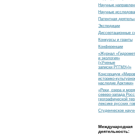
Научные направлен
Научные исследова
Патентная деятель
Экспедиции
Диссертационные с
Конкурсы и гранты
Конференции
«Журнал «Гидромет
и экология»
(«Ученые
записки РГГМУ»)»
Консорциум «Миро
историко-культурно
наследие Арктики»
«Реки, озера и моря
северо-запада Росс
географической тер
лексике русских го
Студенческое науч
Международная
деятельность: