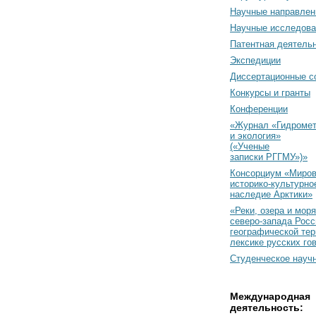
Научные направлен
Научные исследова
Патентная деятель
Экспедиции
Диссертационные с
Конкурсы и гранты
Конференции
«Журнал «Гидромет
и экология»
(«Ученые
записки РГГМУ»)»
Консорциум «Миро
историко-культурно
наследие Арктики»
«Реки, озера и моря
северо-запада Росс
географической тер
лексике русских го
Студенческое науч
Международная
деятельность: