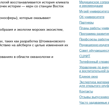
логий восстанавливается история климата
Медицинское сопро
и рекомендации
очек истории — керн со станции Восток
Музей университет
Об университете
оносферы), которые оказывают
Партнеры
Планы работы унив
бразия и экологии морских экосистем,
Программа развити
Профсоюзы работн
х, таких как разработка Штокмановского
ствию на айсберги с целью изменения их
Редакционно-издат
Cовет обучающихс
СЦНИТ
ваниях в области океанологии и
Телефонный справо
Управление по вне
и воспитательной р
Единое окно
Экспертиза матери
для открытого опуб
Контакты
Отзывы выпускнико
Часто задаваемые 