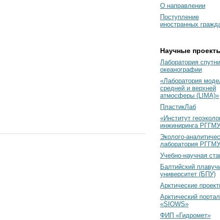
О направлении
Поступление
иностранных гражд
Научные проект
Лаборатория спутн
океанографии
«Лаборатория моде
средней и верхней
атмосферы (LIMA)»
ПластикЛаб
«Институт геоэколо
инжиниринга РГГМУ
Эколого-аналитиче
лаборатория РГГМ
Учебно-научная ст
Балтийский плавуч
университет (БПУ)
Арктические проек
Арктический портал
«SIOWS»
ФИП «Гидромет»