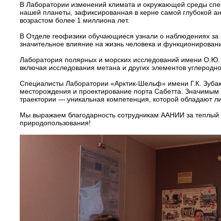
В Лаборатории изменений климата и окружающей среды спе
нашей планеты, зафиксированная в керне самой глубокой ан
возрастом более 1 миллиона лет.
В Отделе геофизики обучающиеся узнали о наблюдениях за
значительное влияние на жизнь человека и функционировани
Лаборатория полярных и морских исследований имени О.Ю. 
включая исследования метана и других элементов углеродног
Специалисты Лаборатории «Арктик-Шельф» имени Г.К. Зубаки
месторождения и проектирование порта Сабетта. Значимым 
траектории — уникальная компетенция, которой обладают ли
Мы выражаем благодарность сотрудникам ААНИИ за теплый п
природопользования!