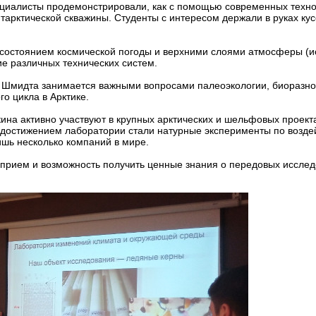
циалисты продемонстрировали, как с помощью современных техно
тарктической скважины. Студенты с интересом держали в руках кус
 состоянием космической погоды и верхними слоями атмосферы (и
е различных технических систем.
Шмидта занимается важными вопросами палеоэкологии, биоразноо
о цикла в Арктике.
на активно участвуют в крупных арктических и шельфовых проекта
достижением лаборатории стали натурные эксперименты по воздей
шь несколько компаний в мире.
рием и возможность получить ценные знания о передовых исследо