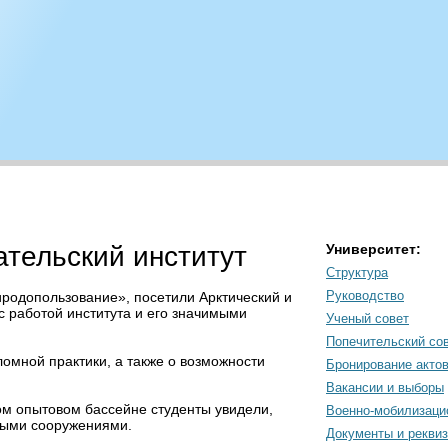
ательский институт
Университет:
Структура
Руководство
родопользование», посетили Арктический и
с работой института и его значимыми
Ученый совет
Попечительский со
омной практики, а также о возможности
Бронирование акто
Вакансии и выборы
ом опытовом бассейне студенты увидели,
Военно-мобилизаци
рными сооружениями.
Документы и рекви