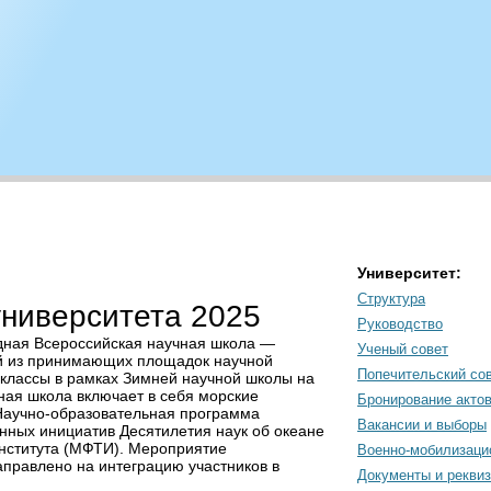
Университет:
Структура
университета 2025
Руководство
годная Всероссийская научная школа —
Ученый совет
ой из принимающих площадок научной
Попечительский со
-классы в рамках Зимней научной школы на
ная школа включает в себя морские
Бронирование акто
 Научно-образовательная программа
Вакансии и выборы
нных инициатив Десятилетия наук об океане
института (МФТИ). Мероприятие
Военно-мобилизаци
правлено на интеграцию участников в
Документы и рекви