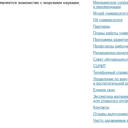
является знакомство с морскими науками,
Медицинское сопро
и рекомендации
Музей университет
Об университете
Партнеры
Планы работы унив
Программа развити
Профсоюзы работн
Редакционно-издат
Cовет обучающихс
СЦНИТ
Телефонный справо
Управление по вне
и воспитательной р
Единое окно
Экспертиза матери
для открытого опуб
Контакты
Отзывы выпускнико
Часто задаваемые 