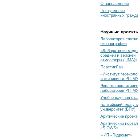
О направлении
Поступление
иностранных гражд
Научные проект
Лаборатория спутн
океанографии
«Лаборатория моде
средней и верхней
атмосферы (LIMA)»
ПластикЛаб
«Институт геоэколо
инжиниринга РГГМУ
Эколого-аналитиче
лаборатория РГГМ
Учебно-научная ст
Балтийский плавуч
университет (БПУ)
Арктические проек
Арктический портал
«SIOWS»
ФИП «Гидромет»