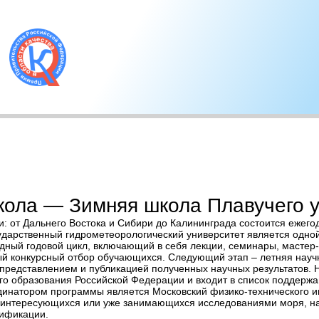
кола — Зимняя школа Плавучего 
ии: от Дальнего Востока и Сибири до Калининграда состоится еже
сударственный гидрометеорологический университет является одн
дный годовой цикл, включающий в себя лекции, семинары, мастер
тый конкурсный отбор обучающихся. Следующий этап – летняя науч
представлением и публикацией полученных научных результатов.
го образования Российской Федерации и входит в список поддержа
ординатором программы является Московский физико-технического 
, интересующихся или уже занимающихся исследованиями моря, на
ификации.