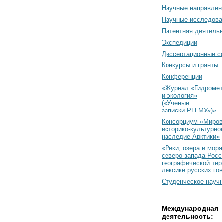
Научные направлен
Научные исследова
Патентная деятель
Экспедиции
Диссертационные с
Конкурсы и гранты
Конференции
«Журнал «Гидромет
и экология»
(«Ученые
записки РГГМУ»)»
Консорциум «Миро
историко-культурно
наследие Арктики»
«Реки, озера и моря
северо-запада Росс
географической тер
лексике русских го
Студенческое науч
Международная
деятельность: