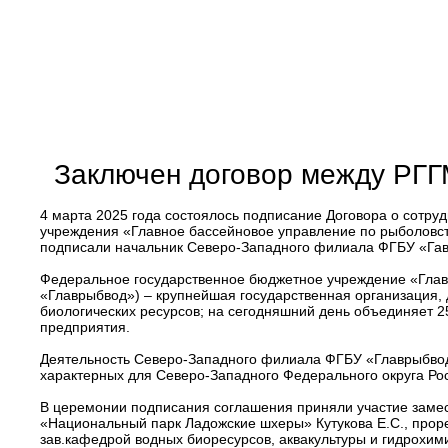
Заключен договор между РГ
4 марта 2025 года состоялось подписание Договора о сот
учреждения «Главное бассейновое управление по рыболовс
подписали начальник Северо-Западного филиала ФГБУ «Га
Федеральное государственное бюджетное учреждение «Глав
«Главрыбвод») – крупнейшая государственная организация, 
биологических ресурсов; на сегодняшний день объединяет 2
предприятия.
Деятельность Северо-Западного филиала ФГБУ «Главрыбвод»
характерных для Северо-Западного Федерального округа Росс
В церемонии подписания соглашения приняли участие заме
«Национальный парк Ладожские шхеры» Кутукова Е.С., проре
зав.кафедрой водных биоресурсов, аквакультуры и гидрохими