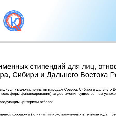
именных стипендий для лиц, отно
а, Сибири и Дальнего Востока Р
осящиеся к малочисленными народам Севера, Сибири и Дальнего В
всех форм финансирования) за достижения существенных успехов в
 следующим критериям отбора:
 оценок хорошо» и (или) «отлично», полученных в течение года, п