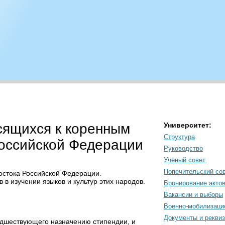
сящихся к коренным
Университет:
Структура
оссийской Федерации
Руководство
Ученый совет
Попечительский со
остока Российской Федерации.
 изучении языков и культур этих народов.
Бронирование акто
Вакансии и выборы
Военно-мобилизаци
Документы и рекви
редшествующего назначению стипендии, и