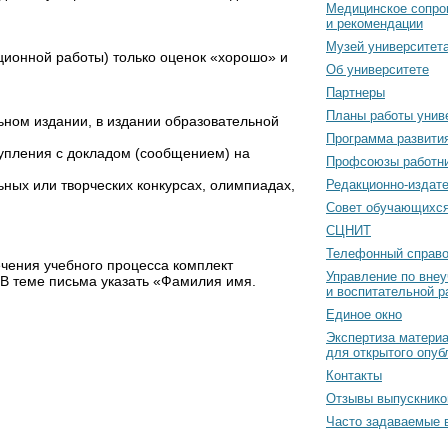
Медицинское сопро
и рекомендации
Музей университет
ационной работы) только оценок «хорошо» и
Об университете
Партнеры
Планы работы унив
ьном издании, в издании образовательной
Программа развити
тупления с докладом (сообщением) на
Профсоюзы работн
ьных или творческих конкурсах, олимпиадах,
Редакционно-издат
Cовет обучающихс
СЦНИТ
Телефонный справо
ечения учебного процесса комплект
Управление по вне
 В теме письма указать «Фамилия имя.
и воспитательной р
Единое окно
Экспертиза матери
для открытого опуб
Контакты
Отзывы выпускнико
Часто задаваемые 