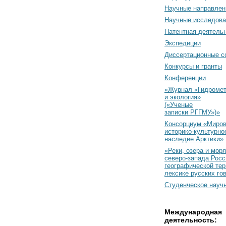
Научные направлен
Научные исследова
Патентная деятель
Экспедиции
Диссертационные с
Конкурсы и гранты
Конференции
«Журнал «Гидромет
и экология»
(«Ученые
записки РГГМУ»)»
Консорциум «Миро
историко-культурно
наследие Арктики»
«Реки, озера и моря
северо-запада Росс
географической тер
лексике русских го
Студенческое науч
Международная
деятельность: