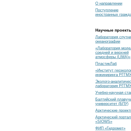
О направлении
Поступление
иностранных гражд
Научные проект
Лаборатория спутн
океанографии
«Лаборатория моде
средней и верхней
атмосферы (LIMA)»
ПластикЛаб
«Институт геоэколо
инжиниринга РГГМУ
Эколого-аналитиче
лаборатория РГГМ
Учебно-научная ст
Балтийский плавуч
университет (БПУ)
Арктические проек
Арктический портал
«SIOWS»
ФИП «Гидромет»