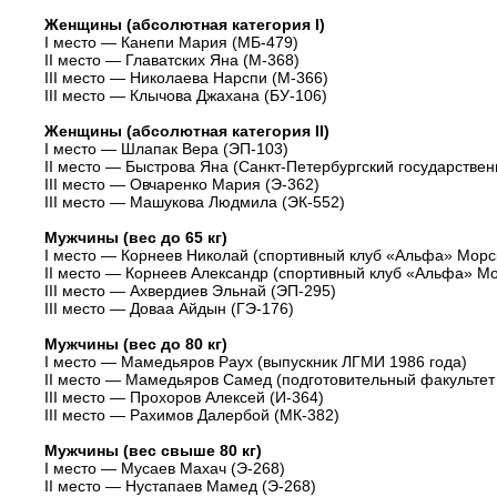
Женщины (абсолютная категория I)
I место — Канепи Мария (МБ-479)
II место — Главатских Яна (М-368)
III место — Николаева Нарспи (М-366)
III место — Клычова Джахана (БУ-106)
Женщины (абсолютная категория II)
I место — Шлапак Вера (ЭП-103)
II место — Быстрова Яна (Санкт-Петербургский государствен
III место — Овчаренко Мария (Э-362)
III место — Машукова Людмила (ЭК-552)
Мужчины (вес до 65 кг)
I место — Корнеев Николай (спортивный клуб «Альфа» Морск
II место — Корнеев Александр (спортивный клуб «Альфа» Мо
III место — Ахвердиев Эльнай (ЭП-295)
III место — Доваа Айдын (ГЭ-176)
Мужчины (вес до 80 кг)
I место — Мамедьяров Раух (выпускник ЛГМИ 1986 года)
II место — Мамедьяров Самед (подготовительный факульте
III место — Прохоров Алексей (И-364)
III место — Рахимов Далербой (МК-382)
Мужчины (вес свыше 80 кг)
I место — Мусаев Махач (Э-268)
II место — Нустапаев Мамед (Э-268)