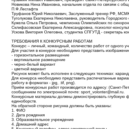
Новикова Нина Ивановна, начальник отдела по связям с общ
П.Ф.Лесгафта
Труфанов Юрий Николаевич, Заслуженный тренер РФ, МСМК 
Туголукова Екатерина Николаевна, руководитель Городского 
Кужела Ольга Петровна, чемпионка Олимпийских по синхро
Склифасовская Екатерина Александровна, психолог-консуль
Ускова Виктория Олеговна, студентка СПГУТД - секретарь к
ТРЕБОВАНИЯ К КОНКУРСНЫМ РАБОТАМ
Конкурс – личный, командный, количество работ от одного уч
Для участия в конкурсе необходимо представить изображение
- горизонтальное размещение
- вертикальное размещение
- черно-белый вариант
- цветной вариант
Рисунок может быть исполнен в следующих техниках: каранд
Для конкурса необходимо представить распечатанные вариа
работу в форматах - jpg, .tif, png).
Приём конкурсных работ производится по адресу: (Санкт-
сообщением по электронной почте: sport_volonter@mail.ru.
Конкурсные материалы должны демонстрировать глубокую ф
единоборств.
На обратной стороне рисунка должны быть указаны:
1. ФИО
2. Дата рождения
3. Образовательное учреждение
4. Домашний адрес
5. Контактный телефон, адрес электронной почты.