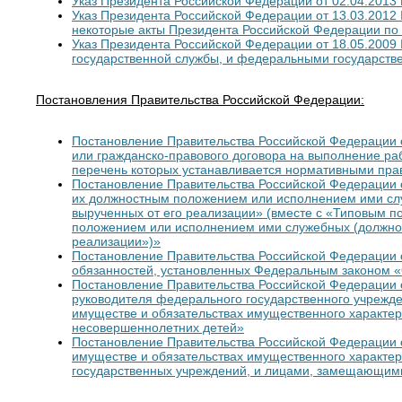
Указ Президента Российской Федерации от 02.04.2013
Указ Президента Российской Федерации от 13.03.2012
некоторые акты Президента Российской Федерации по
Указ Президента Российской Федерации от 18.05.20
государственной службы, и федеральными государств
Постановления Правительства Российской Федерации:
Постановление Правительства Российской Федерации о
или гражданско-правового договора на выполнение ра
перечень которых устанавливается нормативными пр
Постановление Правительства Российской Федерации о
их должностным положением или исполнением ими служ
вырученных от его реализации» (вместе с «Типовым п
положением или исполнением ими служебных (должностн
реализации»)»
Постановление Правительства Российской Федерации о
обязанностей, установленных Федеральным законом «
Постановление Правительства Российской Федерации 
руководителя федерального государственного учрежде
имуществе и обязательствах имущественного характера
несовершеннолетних детей»
Постановление Правительства Российской Федерации о
имуществе и обязательствах имущественного характ
государственных учреждений, и лицами, замещающим