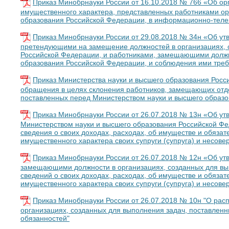
Приказ Минобрнауки России от 16.10.2018 № 766 «Об ор
имущественного характера, представленных работниками ор
образования Российской Федерации, в информационно-теле
Приказ Минобрнауки России от 29.08.2018 № 34н «Об ут
претендующими на замещение должностей в организациях, с
Российской Федерации, и работниками, замещающими должно
образования Российской Федерации, и соблюдения ими тре
Приказ Министерства науки и высшего образования Росс
обращения в целях склонения работников, замещающих отде
поставленных перед Министерством науки и высшего образ
Приказ Минобрнауки России от 26.07.2018 № 13н «Об ут
Министерством науки и высшего образования Российской Фе
сведения о своих доходах, расходах, об имуществе и обязат
имущественного характера своих супруги (супруга) и несов
Приказ Минобрнауки России от 26.07.2018 № 12н «Об у
замещающими должности в организациях, созданных для вы
сведений о своих доходах, расходах, об имуществе и обязат
имущественного характера своих супруги (супруга) и несов
Приказ Минобрнауки России от 26.07.2018 № 10н "О рас
организациях, созданных для выполнения задач, поставленн
обязанностей"