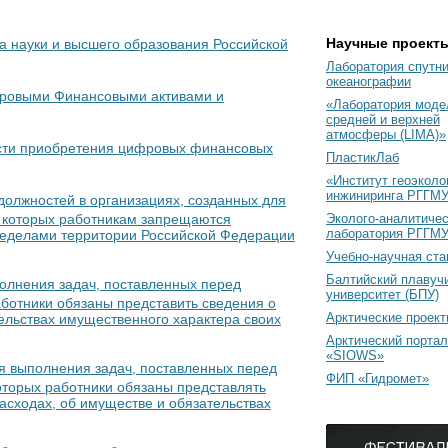
Научные проект
а науки и высшего образования Российской
Лаборатория спутн
океанографии
ифровыми Финансовыми активами и
«Лаборатория моде
средней и верхней
атмосферы (LIMA)»
ности приобретения цифровых финансовых
ПластикЛаб
«Институт геоэколо
инжиниринга РГГМУ
должностей в организациях, созданных для
Эколого-аналитиче
и которых работникам запрещаются
лаборатория РГГМ
пределами территории Российской Федерации
Учебно-научная ст
Балтийский плавуч
полнения задач, поставленных перед
университет (БПУ)
ботники обязаны представить сведения о
Арктические проек
тельствах имущественного характера своих
Арктический портал
«SIOWS»
ля выполнения задач, поставленных перед
ФИП «Гидромет»
оторых работники обязаны представлять
расходах, об имуществе и обязательствах