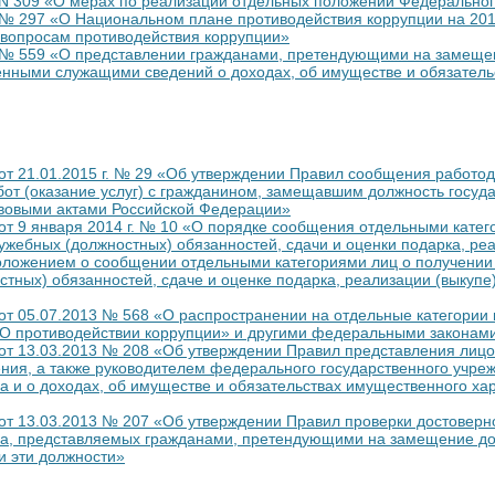
 N 309 «О мерах по реализации отдельных положений Федеральног
 № 297 «О Национальном плане противодействия коррупции на 2012
 вопросам противодействия коррупции»
09 № 559 «О представлении гражданами, претендующими на замещ
енными служащими сведений о доходах, об имуществе и обязатель
т 21.01.2015 г. № 29 «Об утверждении Правил сообщения работод
бот (оказание услуг) с гражданином, замещавшим должность госуд
авовыми актами Российской Федерации»
т 9 января 2014 г. № 10 «О порядке сообщения отдельными катего
ебных (должностных) обязанностей, сдачи и оценки подарка, реал
оложением о сообщении отдельными категориями лиц о получении 
ых) обязанностей, сдаче и оценке подарка, реализации (выкупе) 
т 05.07.2013 № 568 «О распространении на отдельные категории 
О противодействии коррупции» и другими федеральными законами
от 13.03.2013 № 208 «Об утверждении Правил представления лицо
ния, а также руководителем федерального государственного учреж
 и о доходах, об имуществе и обязательствах имущественного хара
т 13.03.2013 № 207 «Об утверждении Правил проверки достоверно
ера, представляемых гражданами, претендующими на замещение д
и эти должности»