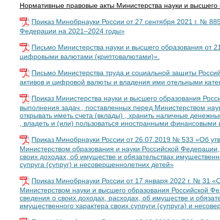
Нормативные правовые акты Министерства науки и высшего 
Приказ Минобрнауки России от 27 сентября 2021 г. № 8
Федерации на 2021–2024 годы»
Письмо Министерства науки и высшего образования от 2
цифровыми валютами (криптовалютами)».
Письмо Министерства труда и социальной защиты Россий
активов и цифровой валюты и владения ими отельными кате
Приказ Министерства науки и высшего образования Росс
выполнения задач , поставленных перед Министерством нау
открывать иметь счета (вклады) , хранить наличные денежн
, владеть и (или) пользоваться иностранными финансовыми
Приказ Минобрнауки России от 26.07.2019 № 533 «Об ут
Министерством образования и науки Российской Федерации,
своих доходах, об имуществе и обязательствах имущественно
супруга (супруг) и несовершеннолетних детей»
Приказ Минобрнауки России от 17 января 2022 г. № 31 
Министерством науки и высшего образования Российской Фе
сведения о своих доходах, расходах, об имуществе и обязат
имущественного характера своих супруги (супруга) и несов