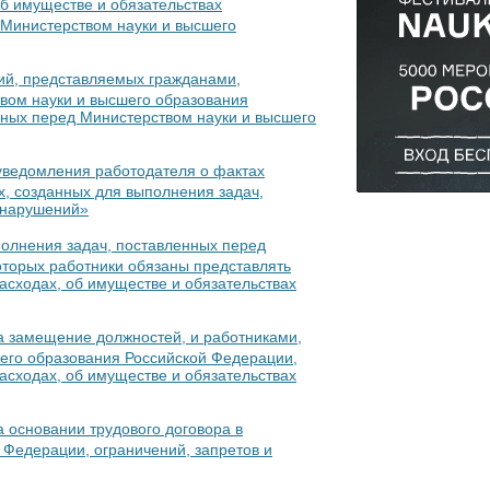
б имуществе и обязательствах
 Министерством науки и высшего
ий, представляемых гражданами,
вом науки и высшего образования
нных перед Министерством науки и высшего
уведомления работодателя о фактах
, созданных для выполнения задач,
онарушений»
полнения задач, поставленных перед
оторых работники обязаны представлять
расходах, об имуществе и обязательствах
а замещение должностей, и работниками,
его образования Российской Федерации,
расходах, об имуществе и обязательствах
 основании трудового договора в
 Федерации, ограничений, запретов и