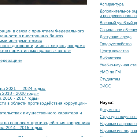
Аспирантура
Дополнительное об
и профессионально
Военный учебный ц
Социальное обеспе
рации в связи с принятием Федерального
ценности в иностранных банках,
Доступная среда
выми инструментами»
Трудоустройство
енные должности, и иных лиц их доходам»
ктов нормативных правовых актов»
Центр качества
Библиотека
Федерации»
Учебно-научная ст
УМО по ГМ
Студентам
ЭИОС
 на 2021 — 2024 годы»
 2018 - 2020 годы»
 2016 - 2017 годы»
Наука:
ти в области противодействия коррупции»
Документы
зательствах имущественного характера и
Cтруктура научного
ии по вопросам противодействия коррупции»
Научные направлен
на 2014 - 2015 годы»
Научные исследова