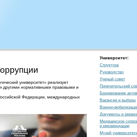
Университет:
Структура
коррупции
Руководство
Ученый совет
гический университет» реализует
Попечительский со
 и другими нормативными правовыми и
Бронирование акто
 Российской Федерации, международных
Вакансии и выборы
Военно-мобилизаци
Документы и рекви
Медицинское сопро
и рекомендации
Музей университет