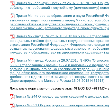
Приказ Минобрнауки России от 26.07.2018 № 15н "Об ут
соблюдению требований к служебному (должностному) пове
Приказ Министерства образования и науки Российской Фе
выполнения задач, поставленных перед Министерством обра
работники обязаны представлять сведения о своих доходах, 
обязательствах имущественного характера своих супруга (су
Приказ Минтруда РФ от 07.10.2013 № 530н «О требован
официальных сайтов федеральных государственных органов
страхования Российской Федерации, Федерального фонда об
созданных на основании федеральных законов, и требования
имуществе и обязательствах имущественного характера» (за
Приказ Минтруда России от 26.07.2018 N 490н "О внесен
530н О требованиях к размещению и наполнению подраздел
органов, Центрального банка Российской Федерации, Пенси
фонда обязательного медицинского страхования, государств
требованиях к должностям, замещение которых влечет за со
(Зарегистрировано в Минюсте России 16.08.2018 N 51918)
Локальные нормативно-правовые акты ФГБОУ ВО «РГГМУ» в
Приказ № 244 О предоставлении сведений о доходах, рас
Приказ № 651 Об утверждении плана противодействия кор