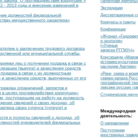
о закона "О противодействии коррупции"»
Патентная деятель
 - 2013 годы и внесении изменений в
Экспедиции
Диссертационные с
ение должностей федеральной
ствах имущественного характера»
Конкурсы и гранты
Конференции
«Журнал «Гидромет
и экология»
(«Ученые
ателем о заключении трудового договора
записки РГГМУ»)»
арственной или муниципальной службы,
Консорциум «Миро
историко-культурно
риями лиц о получении подарка в связи с
наследие Арктики»
изации (выкупа) и зачисления средств,
подарка в связи с их должностным
«Реки, озера и моря
и зачислении средств, вырученных от его
северо-запада Росс
географической тер
лексике русских го
граждан ограничений, запретов и
 в целях противодействия коррупции»
Студенческое науч
м, поступающим на работу на должность
дения сведений о своих доходах, об
ктера своих супруга (супруги) и
Международная
деятельность:
сти и полноты сведений о доходах, об
олжностей руководителей федеральных
О направлении
Поступление
иностранных гражд