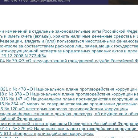
ии изменений в отдельные законодательные акты Российской Феде
ь и иметь счета (вклады), хранить наличные денежные средства и 
Федерации, владеть и (или) пользоваться иностранными финансо
 контроле за соответствием расходов лиц, замещающих государств
антикоррупционной экспертизе нормативных правовых актов и прое
 25.12.2008 N 273-ФЗ»
004 № 79-ФЗ «О государственной гражданской службе Российской 
 2021 г. № 478 «О Национальном плане противодействия коррупции
18 г. № 378 «О Национальном плане противодействия коррупции на
2016 № 147 «О Национальном плане противодействия коррупции на
15 № 364 «О мерах по совершенствованию организации деятельнос
15 № 120 «О некоторых вопросах противодействия коррупции»
ерждении формы справки о доходах, расходах, об имуществе и обя
ссийской Федерации»
ении изменений в некоторые акты Президента Российской Федерац
2014 г. № 226 «О Национальном плане противодействия коррупции 
 N 613 «Вопросы противодействия коррупции»