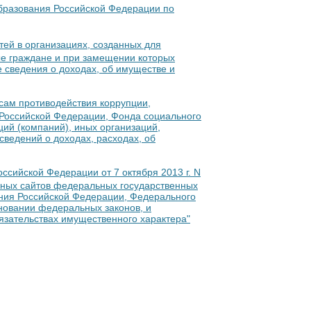
образования Российской Федерации по
тей в организациях, созданных для
ые граждане и при замещении которых
е сведения о доходах, об имуществе и
сам противодействия коррупции,
Российской Федерации, Фонда социального
ий (компаний), иных организаций,
ведений о доходах, расходах, об
ссийской Федерации от 7 октября 2013 г. N
ных сайтов федеральных государственных
ания Российской Федерации, Федерального
сновании федеральных законов, и
язательствах имущественного характера"