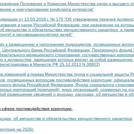
верждении Положения о Комиссии Министерства науки и высшего 
дению и урегулированию конфликта интересов"
дерации от 13.03.2018 г. № 179 "Об утверждении перечня должнос
зования и науки Российской Федерации, при назначении на котор
об имуществе и обязательствах имущественного характера, а такж
пруги) и несовершеннолетних детей"
иях к размещению и наполнению подразделов, посвященных вопро
, Центрального банка Российской Федерации, Пенсионного фонда 
язательного медицинского страхования, государственных корпорац
х к должностям, замещение которых влечет за собой размещение с
регистрирован в Минюсте РФ 25.12.2013 N 30803)
ии изменений в приказ Министерства труда и социальной защиты Ро
ов, посвященных вопросам противодействия коррупции, официаль
онного фонда Российской Федерации, Фонда социального страхов
енных корпораций (компаний), иных организаций, созданных на о
бой размещение сведений о доходах, расходах, об имуществе и об
 сфере противодействия коррупции:
ходах, об имуществе и обязательствах имущественного характера
рупции на 2026г.