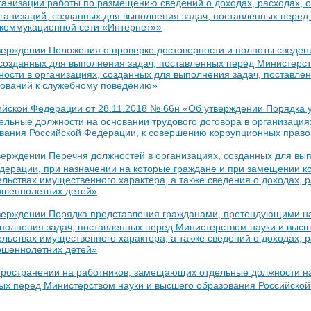
ганизации работы по размещению сведений о доходах, расходах, о
ганизаций, созданных для выполнения задач, поставленных перед
коммукационной сети «Интернет»»
верждении Положения о проверке достоверности и полноты сведен
озданных для выполнения задач, поставленных перед Министерст
сти в организациях, созданных для выполнения задач, поставле
бований к служебному поведению»
ийской Федерации от 28.11.2018 № 66н «Об утверждении Порядка 
льные должности на основании трудового договора в организациях
ования Российской Федерации, к совершению коррупционных прав
верждении Перечня должностей в организациях, созданных для вы
дерации, при назначении на которые граждане и при замещении к
ельствах имущественного характера, а также сведения о доходах, 
ершеннолетних детей»
тверждении Порядка представления гражданами, претендующими н
полнения задач, поставленных перед Министерством науки и высш
ельствах имущественного характера, а также сведений о доходах, 
ершеннолетних детей»
пространении на работников, замещающих отдельные должности на
ых перед Министерством науки и высшего образования Российской