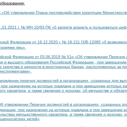
образования:
85 «Об утверждении Плана противодействия коррупции Министерств
1.01.2021 г. № МН-10/93-ПК «0 запрете владеть и пользоваться ц
ской Федерации от 16.12.2020 г. № 18-211 О/В-12085 «0 возмож
гориями лиц».
ийской Федерации от 03.06.2019 № 51н «Об утверждении Перечня 
ки и высшего образования Российской Федерации , при замещени
ые средства и ценности в иностранных банках, расположенных за 
 инструментами».
верждении перечня должностей в организациях, созданных для вы
 при назначении на которые граждане и при замещении которых ра
го характера, а также сведения о доходах, об имуществе и обяза
«Об утверждении Перечня должностей в организациях, созданных д
дерации, при назначении на которые граждане и при замещении к
ельствах имущественного характера, а также сведения о доходах, 
ершеннолетних детей»