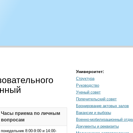
Университет:
зовательного
Структура
Руководство
енный
Ученый совет
Попечительский совет
Бронирование актовых залов
Вакансии и выборы
Часы приема по личным
вопросам
Военно-мобилизационный отде
Документы и реквизиты
понедельник 8:00-9:00 и 14:00-