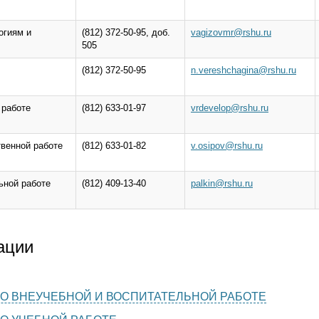
огиям и
(812) 372-50-95, доб.
vagizovmr@rshu.ru
505
(812) 372-50-95
n.vereshchagina@rshu.ru
 работе
(812) 633-01-97
vrdevelop@rshu.ru
твенной работе
(812) 633-01-82
v.osipov@rshu.ru
ьной работе
(812) 409-13-40
palkin@rshu.ru
ации
О ВНЕУЧЕБНОЙ И ВОСПИТАТЕЛЬНОЙ РАБОТЕ