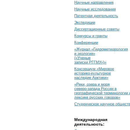
Научные направления
Научные исследования
Патентная деятельность
Экспедиции
Диссертационные советы
Конкурсы и гранты
Конференции
«Журнал «Гидрометеорология
и экология»
(«Ученые
записки РГГМУ»)»
Консорциум «Мировое
историко-культурное
наследие Арктики»
«Реки, озера и моря
северо-запада России в
географической терминологии 
лексике русских говоров»
Студенческое научное общест
Международная
деятельность: