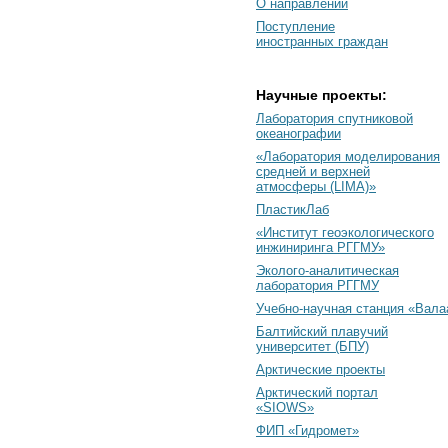
О направлении
Поступление
иностранных граждан
Научные проекты:
Лаборатория спутниковой
океанографии
«Лаборатория моделирования
средней и верхней
атмосферы (LIMA)»
ПластикЛаб
«Институт геоэкологического
инжиниринга РГГМУ»
Эколого-аналитическая
лаборатория РГГМУ
Учебно-научная станция «Вал
Балтийский плавучий
университет (БПУ)
Арктические проекты
Арктический портал
«SIOWS»
ФИП «Гидромет»