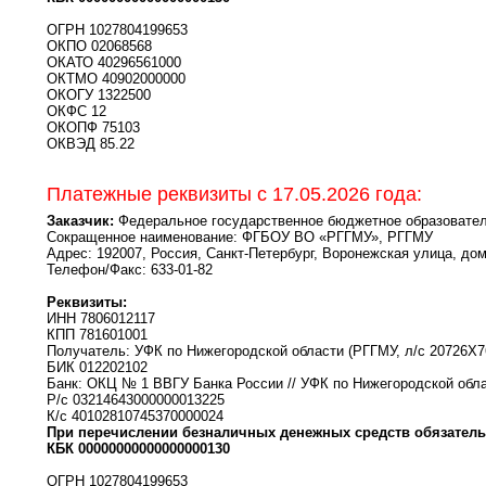
ОГРН 1027804199653
ОКПО 02068568
ОКАТО 40296561000
ОКТМО 40902000000
ОКОГУ 1322500
ОКФС 12
ОКОПФ 75103
ОКВЭД 85.22
Платежные реквизиты с 17.05.2026 года:
Заказчик:
Федеральное государственное бюджетное образователь
Сокращенное наименование: ФГБОУ ВО «РГГМУ», РГГМУ
Адрес: 192007, Россия, Санкт-Петербург, Воронежская улица, дом
Телефон/Факс: 633-01-82
Реквизиты:
ИНН 7806012117
КПП 781601001
Получатель: УФК по Нижегородской области (РГГМУ, л/с 20726X7
БИК 012202102
Банк: ОКЦ № 1 ВВГУ Банка России // УФК по Нижегородской обла
Р/с 03214643000000013225
К/с 40102810745370000024
При перечислении безналичных денежных средств обязатель
КБК 00000000000000000130
ОГРН 1027804199653