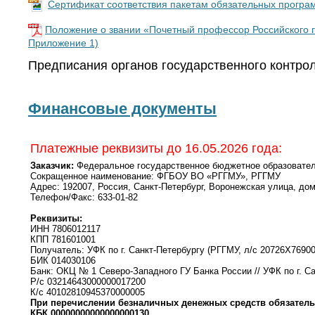
Сертификат соответствия пакетам обязательных програ
Положение о звании «Почетный профессор Российского г
Приложение 1)
Предписания органов государственного контро
Финансовые документы
Платежные реквизиты до 16.05.2026 года:
Заказчик:
Федеральное государственное бюджетное образователь
Сокращенное наименование: ФГБОУ ВО «РГГМУ», РГГМУ
Адрес: 192007, Россия, Санкт-Петербург, Воронежская улица, дом
Телефон/Факс: 633-01-82
Реквизиты:
ИНН 7806012117
КПП 781601001
Получатель: УФК по г. Санкт-Петербургу (РГГМУ, л/с 20726X76900
БИК 014030106
Банк: ОКЦ № 1 Северо-Западного ГУ Банка России // УФК по г. Са
Р/с 03214643000000017200
К/с 40102810945370000005
При перечислении безналичных денежных средств обязатель
КБК 00000000000000000130