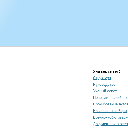
Университет:
Структура
Руководство
Ученый совет
Попечительский со
Бронирование акто
Вакансии и выборы
Военно-мобилизаци
Документы и рекви