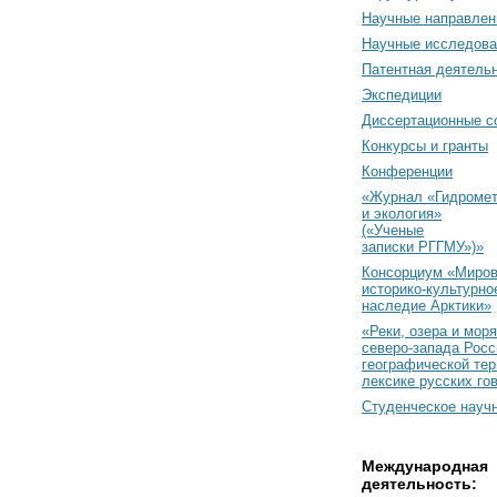
Научные направлен
Научные исследова
Патентная деятель
Экспедиции
Диссертационные с
Конкурсы и гранты
Конференции
«Журнал «Гидромет
и экология»
(«Ученые
записки РГГМУ»)»
Консорциум «Миро
историко-культурно
наследие Арктики»
«Реки, озера и моря
северо-запада Росс
географической тер
лексике русских го
Студенческое науч
Международная
деятельность: