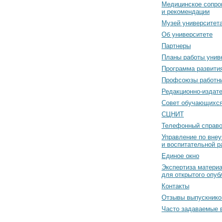
Медицинское сопро
и рекомендации
Музей университет
Об университете
Партнеры
Планы работы унив
Программа развити
Профсоюзы работн
Редакционно-издат
Cовет обучающихс
СЦНИТ
Телефонный справо
Управление по вне
и воспитательной р
Единое окно
Экспертиза матери
для открытого опуб
Контакты
Отзывы выпускнико
Часто задаваемые 