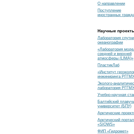
О направлении
Поступление
иностранных гражд
Научные проект
Лаборатория спутн
океанографии
«Лаборатория моде
средней и верхней
атмосферы (LIMA)»
ПластикЛаб
«Институт геоэколо
инжиниринга РГГМУ
Эколого-аналитиче
лаборатория РГГМ
Учебно-научная ст
Балтийский плавуч
университет (БПУ)
Арктические проек
Арктический портал
«SIOWS»
ФИП «Гидромет»