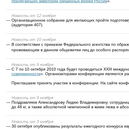
прилегающих акваторий окраинных морей России
».
Новость от 12 ноября
—
Организационное собрание для желающих пройти подготовк
(аудитория 407).
Новость от 10 ноября
—
В соответствии с приказом Федерального агентства по обра
проживающим в данном общежитии лиц до особого распоря
Новость от 9 ноября
—
С 7 по 10 октября 2010 года будет проводиться XXIII между
современности
». Организаторами конференции являются ра
Приглашаем принять участие в конференции. На сайте кон
Новость от 9 ноября
—
Поздравляем Александрову Лидию Владимировну, сотрудницу
до 48 кг, а также абсолютной чемпионкой в жиме лежа и абс
Новость от 3 ноября
—
30 октября опубликованы результаты ежегодного конкурса 