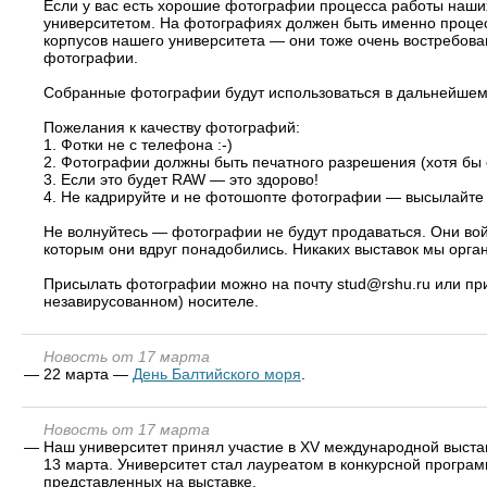
Если у вас есть хорошие фотографии процесса работы наши
университетом. На фотографиях должен быть именно проце
корпусов нашего университета — они тоже очень востребов
фотографии.
Собранные фотографии будут использоваться в дальнейшем 
Пожелания к качеству фотографий:
1. Фотки не с телефона :-)
2. Фотографии должны быть печатного разрешения (хотя бы 
3. Если это будет RAW — это здорово!
4. Не кадрируйте и не фотошопте фотографии — высылайте 
Не волнуйтесь — фотографии не будут продаваться. Они войд
которым они вдруг понадобились. Никаких выставок мы орга
Присылать фотографии можно на почту stud@rshu.ru или при
незавирусованном) носителе.
Новость от 17 марта
—
22 марта —
День Балтийского моря
.
Новость от 17 марта
—
Наш университет принял участие в XV международной выстав
13 марта. Университет стал лауреатом в конкурсной програ
представленных на выставке.