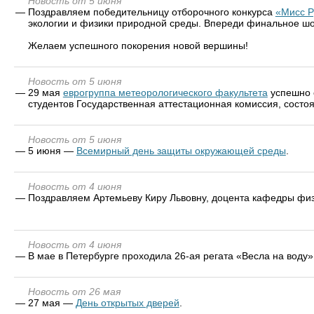
Новость от 5 июня
—
Поздравляем победительницу отборочного конкурса
«Мисс Р
экологии и физики природной среды. Впереди финальное шоу
Желаем успешного покорения новой вершины!
Новость от 5 июня
—
29 мая
еврогруппа метеорологического факультета
успешно 
студентов Государственная аттестационная комиссия, состо
Новость от 5 июня
—
5 июня —
Всемирный день защиты окружающей среды
.
Новость от 4 июня
—
Поздравляем Артемьеву Киру Львовну, доцента кафедры фи
Новость от 4 июня
—
В мае в Петербурге проходила 26-ая регата «Весла на воду»
Новость от 26 мая
—
27 мая —
День открытых дверей
.