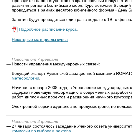
—
Проводится набор студентов на краткосрочный факультатив
развития региона Балтийского моря. Курс включает 6 лекци
проводиться в рамках десятого юбилейного форума «День Б
Занятия будут проводиться один раз в неделю с 19-го февра
Подробное расписание курса
.
Некоторые материалы курса
Новость от 7 февраля
—
Новости управления международных связей:
Ведущий эксперт Румынской авиационной компании ROMATSA
метеорологии
.
Начиная с января 2008 года, в Управление международных 
содержат новейшую информацию о современных разработках 
работ, дипломных проектов и расширения научного кругозора
Электронной версии журналов не предусмотрено, но пользов
Новость от 3 февраля
—
27 января состоялось заседание Ученого совета университ
комиссии по выборам ректора
.