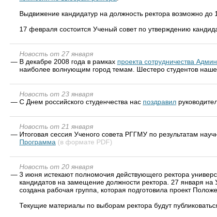
Выдвижение кандидатур на должность ректора возможно до 
17 февраля состоится Ученый совет по утверждению кандида
Новость от 27 января
—
В декабре 2008 года в рамках
проекта сотрудничества Админ
наиболее волнующим город темам. Шестеро студентов нашег
Новость от 23 января
—
С Днем российского студенчества нас
поздравил
руководител
Новость от 21 января
—
Итоговая сессия Ученого совета РГГМУ по результатам научн
Программа
(в формате PDF)
Новость от 20 января
—
3 июня истекают полномочия действующего ректора универси
кандидатов на замещение должности ректора. 27 января на 
создана рабочая группа, которая подготовила проект Полож
Текущие материалы по выборам ректора будут публиковатьс