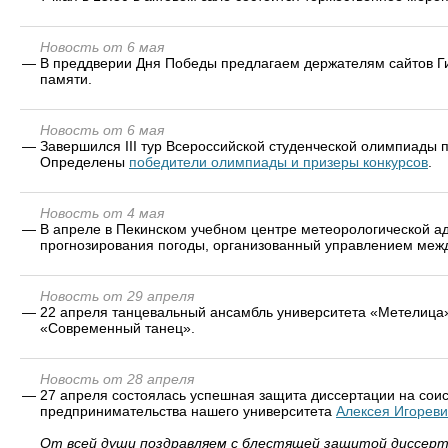
Новость от 6 мая
—
В преддверии Дня Победы предлагаем держателям сайтов Ги
памяти.
Новость от 6 мая
—
Завершился III тур Всероссийской студенческой олимпиады 
Определены
победители олимпиады и призеры конкурсов
.
Новость от 4 мая
—
В апреле в Пекинском учебном центре метеорологической 
прогнозирования погоды, организованный управлением межд
Новость от 29 апреля
—
22 апреля танцевальный ансамбль университета «Метелица»
«Современный танец».
Новость от 28 апреля
—
27 апреля состоялась успешная защита диссертации на соис
предпринимательства нашего университета
Алексея Игорев
От всей души поздравляем с блестящей защитой диссерт