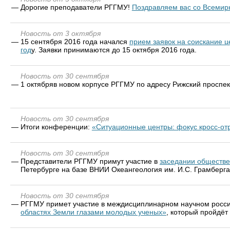
—
Дорогие преподаватели РГГМУ!
Поздравляем вас со Всемир
Новость от 3 октября
—
15 сентября 2016 года начался
прием заявок на соискание ц
год
у. Заявки принимаются до 15 октября 2016 года.
Новость от 30 сентября
—
1 октябряв новом корпусе РГГМУ по адресу Рижский проспек
Новость от 30 сентября
—
Итоги конференции:
«Ситуационные центры: фокус кросс-от
Новость от 30 сентября
—
Представители РГГМУ примут участие в
заседании обществ
Петербурге на базе ВНИИ Океангеология им. И.С. Грамберга
Новость от 30 сентября
—
РГГМУ примет участие в междисциплинарном научном росс
областях Земли глазами молодых ученых»
, который пройдёт