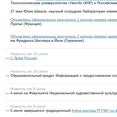
Технологическим университетом г.Нингбо (КНР) и Российски
27 мая Юлия Шмале, научный сотрудник Лаборатории химии
Объявлены официальные результаты 1 раунда приема заявок 
Пуатье (Франция).
Объявлены официальные результаты 2 раунда приема заявок 
им.Фридриха Шиллера в Йене (Германия).
Новость от 10 июня
—
С Днём России!
Новость от 10 июня
—
Образовательный кредит. Информация о предоставлении го
Новость от 8 июня
—
4 июня на Факультете Национальной художественной культ
Новость от 8 июня
—
5 июня завершился традиционный
Кубок ректора РГГМУ по 