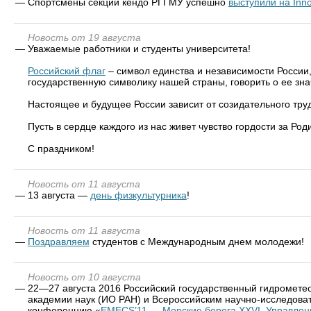
—
Спортсмены секции кендо РГГМУ успешно
выступили на Inn
Новость от 19 августа
—
Уважаемые работники и студенты университета!
Российский флаг
– символ единства и независимости России,
государственную символику нашей страны, говорить о ее зна
Настоящее и будущее России зависит от созидательного тру
Пусть в сердце каждого из нас живет чувство гордости за Род
С праздником!
Новость от 11 августа
—
13 августа —
день физкультурника
!
Новость от 11 августа
—
Поздравляем
студентов с Международным днем молодежи!
Новость от 10 августа
—
22—27 августа 2016 Российский государственный гидрометео
академии наук (ИО РАН) и Всероссийским научно-исследоват
конференцию «
EMECS’11 — Морские берега XXVI, Управлен