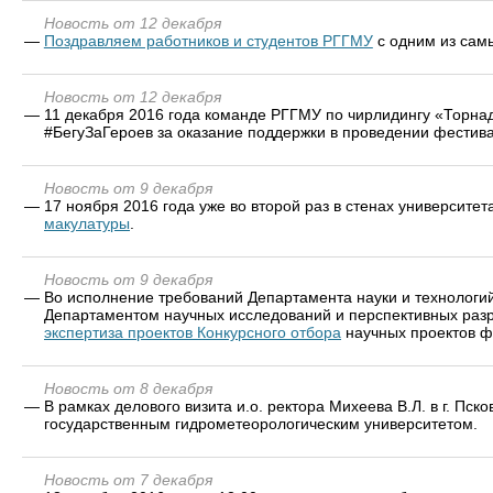
Новость от 12 декабря
—
Поздравляем работников и студентов РГГМУ
с одним из сам
Новость от 12 декабря
—
11 декабря 2016 года команде РГГМУ по чирлидингу «Торн
#БегуЗаГероев за оказание поддержки в проведении фестивал
Новость от 9 декабря
—
17 ноября 2016 года уже во второй раз в стенах университе
макулатуры
.
Новость от 9 декабря
—
Во исполнение требований Департамента науки и технологий
Департаментом научных исследований и перспективных разр
экспертиза проектов Конкурсного отбора
научных проектов ф
Новость от 8 декабря
—
В рамках делового визита и.о. ректора Михеева В.Л. в г. Пск
государственным гидрометеорологическим университетом.
Новость от 7 декабря