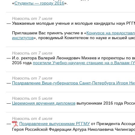
«
Студенты — городу 2016
».
Новость от 7 июля
—
Уважаемые молодые ученые и молодые кандидаты наук РГГ
Приглашаем Вас принять участие в «
Конкурсе на предоставл
институтов
», проводимый Комитетеом по науке и высшей шко
Новость от 7 июля
—
И.о. ректора Валерий Леонидович Михеев и проректоры по в
2016 года
посетили Учебно-научную станцию на о.Валаам (
Новость от 7 июля
—
Поздравление Вице-губернатора Санкт-Петербурга Игоря Н
Новость от 5 июля
—
Церемония вручения дипломов
выпускникам 2016 года Росси
Новость от 4 июля
—
Поздравление выпускникам РГГМУ
от Президента Ассоци
Героя Российской Федерации Артура Николаевича Чилингаро