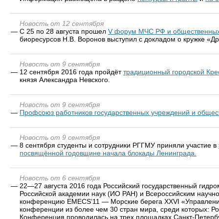
Новость от 12 сентября
—
С 25 по 28 августа прошел
V форум МЧС РФ и общественных
биоресурсов Н.В. Воронов выступил с докладом о кружке «
Новость от 9 сентября
—
12 сентября 2016 года пройдёт
традиционный городской Кре
князя Александра Невского.
Новость от 9 сентября
—
Профсоюз работников государственных учреждений и общес
Новость от 9 сентября
—
8 сентября студенты и сотрудники РГГМУ приняли участие в
посвящённой годовщине начала блокады Ленинграда.
Новость от 6 сентября
—
22—27 августа 2016 года Российский государственный гидро
Российской академии наук (ИО РАН) и Всероссийским научно
конференцию EMECS’11 — Морские берега XXVI «Управление 
конференции из более чем 30 стран мира, среди которых: Р
Конференция проводилась на трех площадках Санкт-Петерб